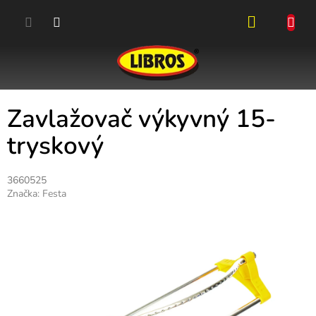
Přejít
na
obsah
NÁKUPN
KOŠÍK
Zavlažovač výkyvný 15-
tryskový
3660525
Značka:
Festa