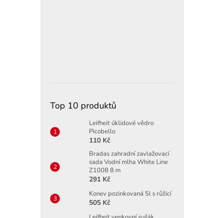
Top 10 produktů
Leifheit úklidové vědro
Picobello
110 Kč
Bradas zahradní zavlažovací
sada Vodní mlha White Line
Z1008 8 m
291 Kč
Konev pozinkovaná 5l s růžicí
505 Kč
Leifheit venkovní sušák