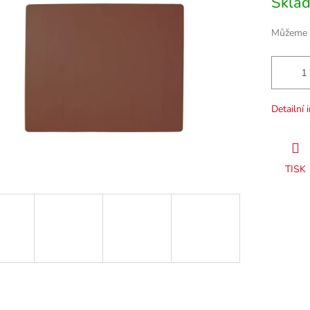
Skla
cena:
Můžeme d
Detailní 
TISK