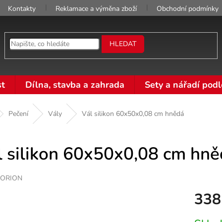
Kontakty
Reklamace a výměna zboží
Obchodní podmínky
HLEDAT
t
Dílna, stavba a zahrada
Sety a nářadí podl
Pečení
Vály
Vál silikon 60x50x0,08 cm hnědá
l silikon 60x50x0,08 cm hn
ORION
338
Měrná