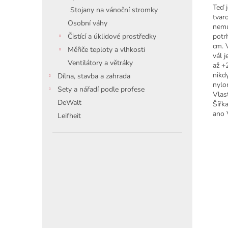
Teď 
Stojany na vánoční stromky
tvar
Osobní váhy
nemu
potr
Čistící a úklidové prostředky
cm. 
Měřiče teploty a vlhkosti
vál j
Ventilátory a větráky
až +
nikd
Dílna, stavba a zahrada
nylo
Sety a nářadí podle profese
Vlas
DeWalt
Šířk
ano 
Leifheit