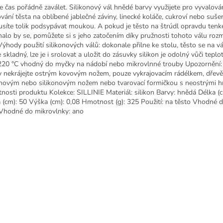
je čas pořádně zaválet. Silikonový vál hnědé barvy využijete pro vyvalová
ování těsta na oblíbené jablečné záviny, linecké koláče, cukroví nebo suše
síte tolik podsypávat moukou. A pokud je těsto na štrúdl opravdu tenk
halo by se, pomůžete si s jeho zatočením díky pružnosti tohoto válu ro
Výhody použití silikonových válů: dokonale přilne ke stolu, těsto se na vá
e skladný, lze je i srolovat a uložit do zásuvky silikon je odolný vůči tepl
220 °C vhodný do myčky na nádobí nebo mikrovlnné trouby Upozornění:
y nekrájejte ostrým kovovým nožem, pouze vykrajovacím rádélkem, dřev
novým nebo silikonovým nožem nebo tvarovací formičkou s neostrými h
tnosti produktu Kolekce: SILLINIE Materiál: silikon Barvy: hnědá Délka (
a (cm): 50 Výška (cm): 0,08 Hmotnost (g): 325 Použití: na těsto Vhodné 
Vhodné do mikrovlnky: ano