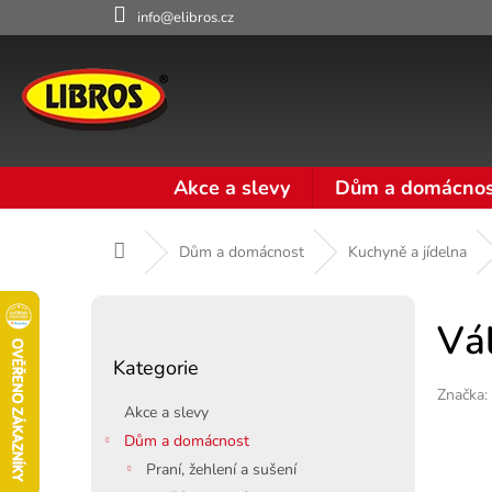
Přejít
info@elibros.cz
na
obsah
Akce a slevy
Dům a domácnos
Domů
Dům a domácnost
Kuchyně a jídelna
P
o
Vá
Přeskočit
s
Kategorie
kategorie
t
Značka:
r
Akce a slevy
a
Dům a domácnost
n
Praní, žehlení a sušení
n