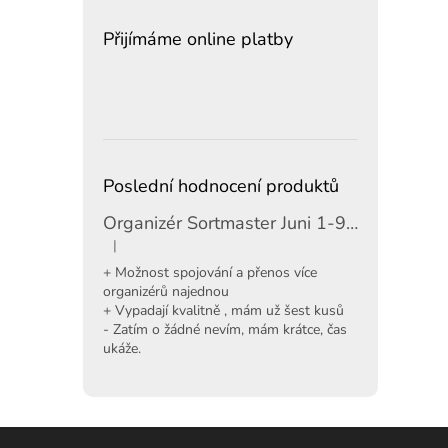
Přijímáme online platby
Poslední hodnocení produktů
Organizér Sortmaster Juni 1-97-483
|
Hodnocení produktu je 5 z 5 hvězdiček.
+ Možnost spojování a přenos více
organizérů najednou
+ Vypadají kvalitně , mám už šest kusů
- Zatím o žádné nevím, mám krátce, čas
ukáže.
Z