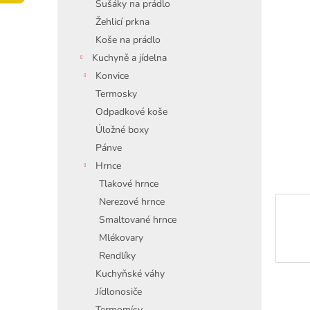
í
Sušáky na prádlo
p
Žehlicí prkna
a
Koše na prádlo
n
Kuchyně a jídelna
e
Konvice
l
Termosky
Odpadkové koše
Úložné boxy
Pánve
Hrnce
Tlakové hrnce
Nerezové hrnce
Smaltované hrnce
Mlékovary
Rendlíky
Kuchyňské váhy
Jídlonosiče
Termomísy