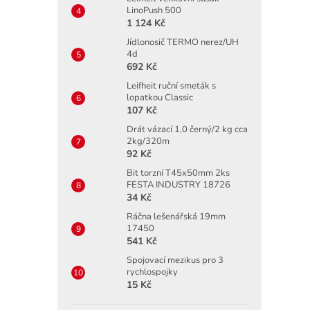
LinoPush 500
1 124 Kč
Jídlonosič TERMO nerez/UH
4d
692 Kč
Leifheit ruční smeták s
lopatkou Classic
107 Kč
Drát vázací 1,0 černý/2 kg cca
2kg/320m
92 Kč
Bit torzní T45x50mm 2ks
FESTA INDUSTRY 18726
34 Kč
Ráčna lešenářská 19mm
17450
541 Kč
Spojovací mezikus pro 3
rychlospojky
15 Kč