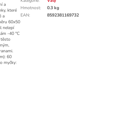
Kategorie
:
Vály
ní a
Hmotnost
:
0.3 kg
nky, které
EAN
:
8592381169732
é a
změru 60x50
l nelepí
otám -40 °C
 těsto
ěným,
ranami.
cm): 60
do myčky: