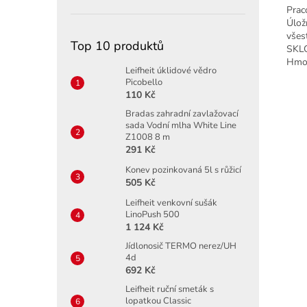
Prac
Úlož
všes
Top 10 produktů
SKLO
Hmot
Leifheit úklidové vědro
Picobello
110 Kč
Bradas zahradní zavlažovací
sada Vodní mlha White Line
Z1008 8 m
291 Kč
Konev pozinkovaná 5l s růžicí
505 Kč
Leifheit venkovní sušák
LinoPush 500
1 124 Kč
Jídlonosič TERMO nerez/UH
4d
692 Kč
Leifheit ruční smeták s
lopatkou Classic