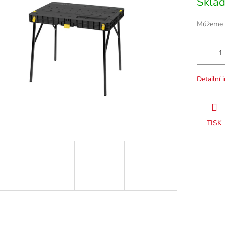
Skla
cena:
Můžeme d
Detailní 
TISK