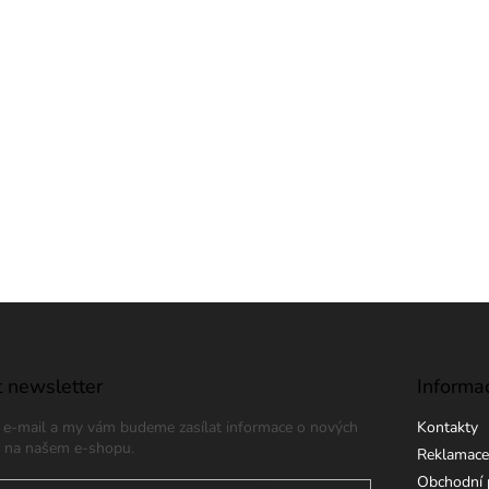
 newsletter
Informa
j e-mail a my vám budeme zasílat informace o nových
Kontakty
 na našem e-shopu.
Reklamace
Obchodní 