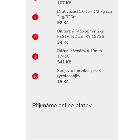
107 Kč
Drát vázací 1,0 černý/2 kg cca
2kg/320m
92 Kč
Bit torzní T45x50mm 2ks
FESTA INDUSTRY 18726
34 Kč
Ráčna lešenářská 19mm
17450
541 Kč
Spojovací mezikus pro 3
rychlospojky
15 Kč
Přijímáme online platby