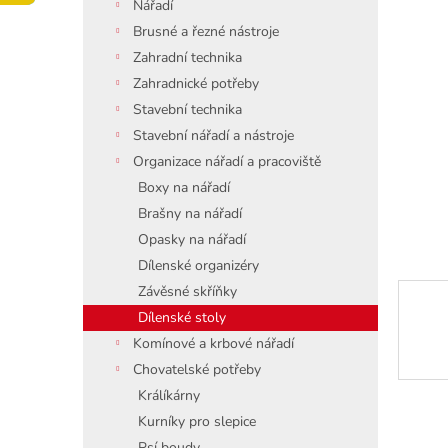
í
Nářadí
p
Brusné a řezné nástroje
a
Zahradní technika
n
Zahradnické potřeby
e
Stavební technika
l
Stavební nářadí a nástroje
Organizace nářadí a pracoviště
Boxy na nářadí
Brašny na nářadí
Opasky na nářadí
Dílenské organizéry
Závěsné skříňky
Dílenské stoly
Komínové a krbové nářadí
Chovatelské potřeby
Králíkárny
Kurníky pro slepice
Psí boudy