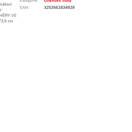
Kategorie
:
Dílenské stoly
enášení
EAN
:
3253561834929
í
OZMĚRY VE
73,9 cm