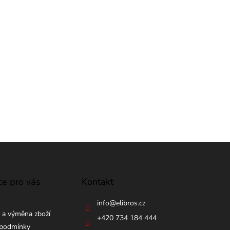
ce pro vás
Kontakt
info
@
elibros.cz
 a výměna zboží
+420 734 184 444
podmínky