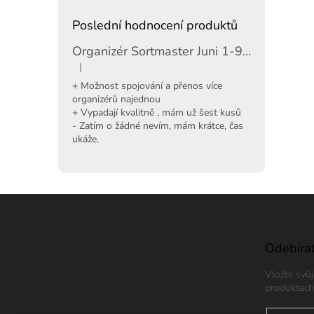
Poslední hodnocení produktů
Organizér Sortmaster Juni 1-97-483
|
Hodnocení produktu je 5 z 5 hvězdiček.
+ Možnost spojování a přenos více
organizérů najednou
+ Vypadají kvalitně , mám už šest kusů
- Zatím o žádné nevím, mám krátce, čas
ukáže.
Z
á
p
a
Odebírat
t
Vložte svů
í
produktech