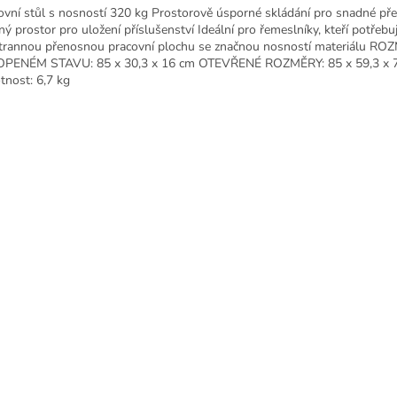
ovní stůl s nosností 320 kg Prostorově úsporné skládání pro snadné př
ný prostor pro uložení příslušenství Ideální pro řemeslníky, kteří potřebuj
trannou přenosnou pracovní plochu se značnou nosností materiálu R
PENÉM STAVU: 85 x 30,3 x 16 cm OTEVŘENÉ ROZMĚRY: 85 x 59,3 x 
nost: 6,7 kg