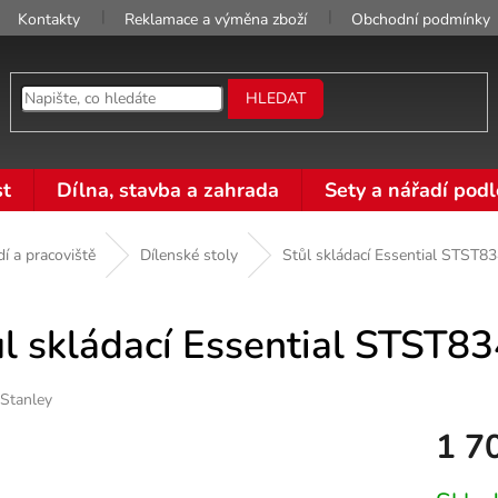
Kontakty
Reklamace a výměna zboží
Obchodní podmínky
HLEDAT
t
Dílna, stavba a zahrada
Sety a nářadí podl
í a pracoviště
Dílenské stoly
Stůl skládací Essential STST8
ůl skládací Essential STST8
Stanley
1 7
Měrná