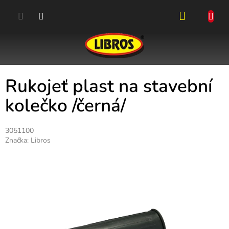
Přejít
na
obsah
NÁKUPN
KOŠÍK
Rukojeť plast na stavební
kolečko /černá/
3051100
Značka:
Libros