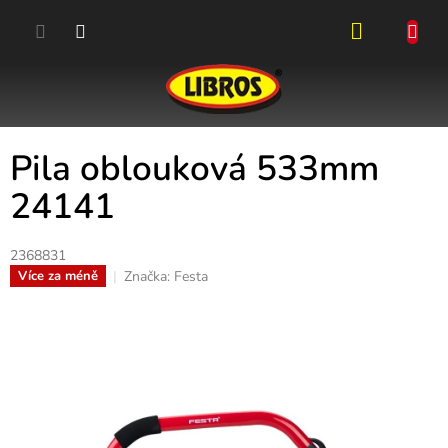
Přejít
na
obsah
NÁKUPN
KOŠÍK
Pila oblouková 533mm
24141
2368831
Značka:
Festa
Více za méně