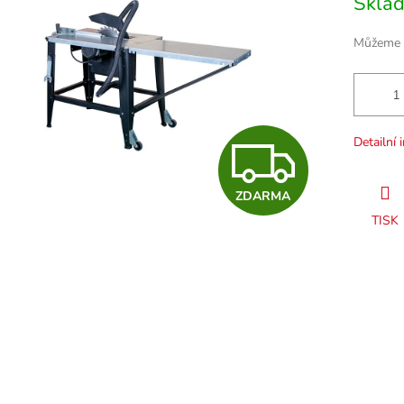
Skla
cena:
Můžeme d
Z
Detailní 
ZDARMA
D
TISK
A
R