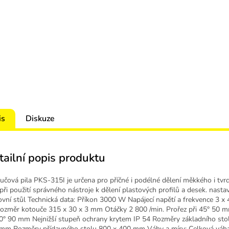
M
A
is
Diskuze
tailní popis produktu
učová pila PKS-315I je určena pro příčné i podélné dělení měkkého i tvr
 při použití správného nástroje k dělení plastových profilů a desek. nasta
ovní stůl Technická data: Příkon 3000 W Napájecí napětí a frekvence 3 x 
ozměr kotouče 315 x 30 x 3 mm Otáčky 2 800 /min. Prořez při 45° 50 
90° 90 mm Nejnižší stupeň ochrany krytem IP 54 Rozměry základního sto
mm Rozměry přídavného stolu 800 x 400 mm Váhy a míry: Celková váha