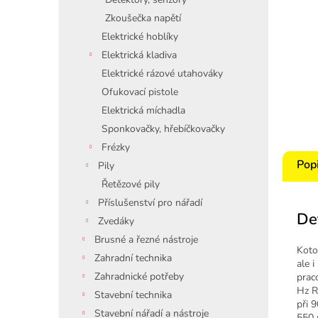
Zkoušečka napětí
Elektrické hoblíky
Elektrická kladiva
Elektrické rázové utahováky
Ofukovací pistole
Elektrická míchadla
Sponkovačky, hřebíčkovačky
Frézky
Pop
Pily
Řetězové pily
Příslušenství pro nářadí
De
Zvedáky
Brusné a řezné nástroje
Koto
Zahradní technika
ale i
Zahradnické potřeby
prac
Hz R
Stavební technika
při 
Stavební nářadí a nástroje
550 