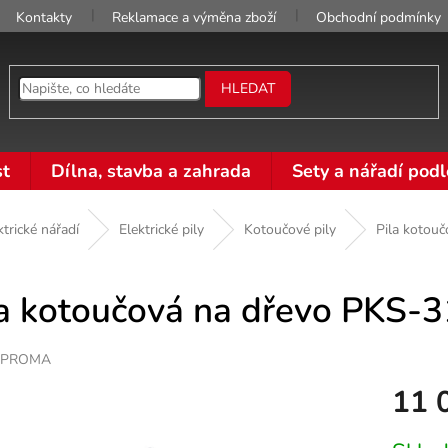
Kontakty
Reklamace a výměna zboží
Obchodní podmínky
HLEDAT
t
Dílna, stavba a zahrada
Sety a nářadí podl
ktrické nářadí
Elektrické pily
Kotoučové pily
Pila kotou
la kotoučová na dřevo PKS-3
PROMA
11 
Měrná