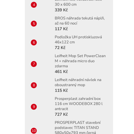
30 x 600 cm
339 Kč
BROS náhrada tekutá náplň,
až na 60 nocí
117 Kč
Podložka UH protiskluzová
46x122 cm
72 Kč
Leifheit Mop Set PowerClean
M + náhrada micro duo
zdarma
461 Kč
Leifheit náhradní návlek na
oboustranný mop
115 Kč
Prosperplast zahradní box
116 cm WOODEBOX 280 l
antracit
727 Kč
PROSPERPLAST stavební
podstavec TITAN STAND
580x50x793 mm černá