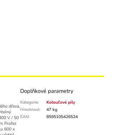
Doplňkové parametry
Kategorie
:
Kotoučové pily
dého dřeva,
Hmotnost
:
47 kg
vitelný
EAN
:
8595105426524
400 V / 50
mm Prořez
lu 800 x
 včetně