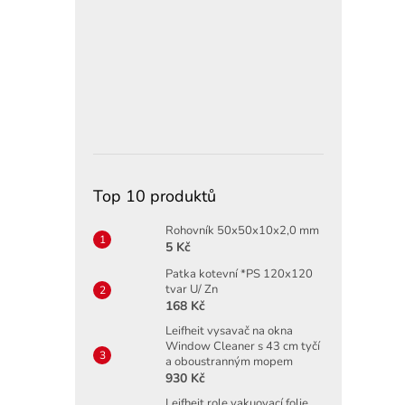
Top 10 produktů
Rohovník 50x50x10x2,0 mm
5 Kč
Patka kotevní *PS 120x120
tvar U/ Zn
168 Kč
Leifheit vysavač na okna
Window Cleaner s 43 cm tyčí
a oboustranným mopem
930 Kč
Leifheit role vakuovací folie