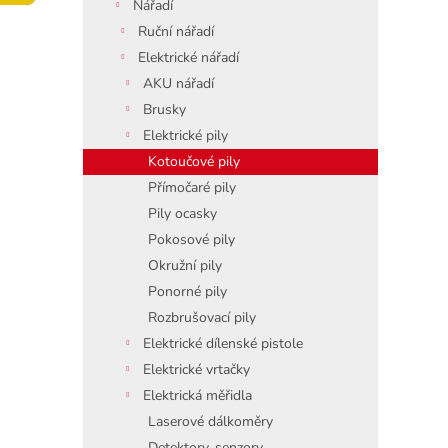
í
Nářadí
p
Ruční nářadí
a
Elektrické nářadí
n
AKU nářadí
e
Brusky
l
Elektrické pily
Kotoučové pily
Přímočaré pily
Pily ocasky
Pokosové pily
Okružní pily
Ponorné pily
Rozbrušovací pily
Elektrické dílenské pistole
Elektrické vrtačky
Elektrická měřidla
Laserové dálkoměry
Detektory, senzory