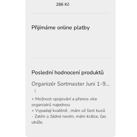
286 Kč
Přijímáme online platby
Poslední hodnocení produktů
Organizér Sortmaster Juni 1-97-483
|
Hodnocení produktu je 5 z 5 hvězdiček.
+ Možnost spojování a přenos více
organizérů najednou
+ Vypadají kvalitně , mám už šest kusů
- Zatím o žádné nevím, mám krátce, čas
ukáže.