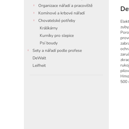
Organizace nářadí a pracoviště
De
Komínové a krbové nářadí
Chovatelské potřeby
Elek
zuby
Králíkárny
Poro
Kurníky pro slepice
prov
Psí boudy
zabr
ochr
Sety a nářadí podle profese
zaru
DeWalt
zkra
ruko
Leifheit
pilov
Hmot
500 