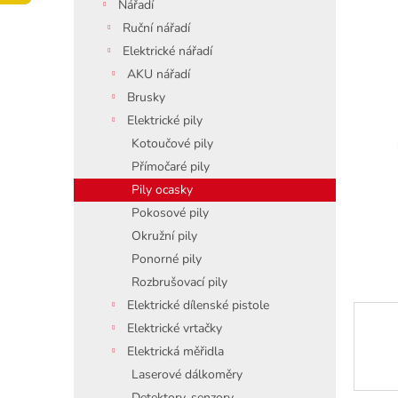
í
Nářadí
p
Ruční nářadí
a
Elektrické nářadí
n
AKU nářadí
e
Brusky
l
Elektrické pily
Kotoučové pily
Přímočaré pily
Pily ocasky
Pokosové pily
Okružní pily
Ponorné pily
Rozbrušovací pily
Elektrické dílenské pistole
Elektrické vrtačky
Elektrická měřidla
Laserové dálkoměry
Detektory, senzory