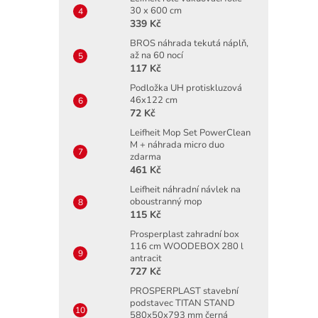
30 x 600 cm
339 Kč
BROS náhrada tekutá náplň,
až na 60 nocí
117 Kč
Podložka UH protiskluzová
46x122 cm
72 Kč
Leifheit Mop Set PowerClean
M + náhrada micro duo
zdarma
461 Kč
Leifheit náhradní návlek na
oboustranný mop
115 Kč
Prosperplast zahradní box
116 cm WOODEBOX 280 l
antracit
727 Kč
PROSPERPLAST stavební
podstavec TITAN STAND
580x50x793 mm černá