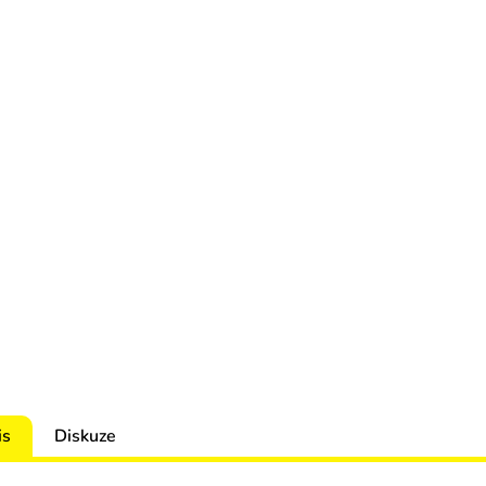
R
M
A
is
Diskuze