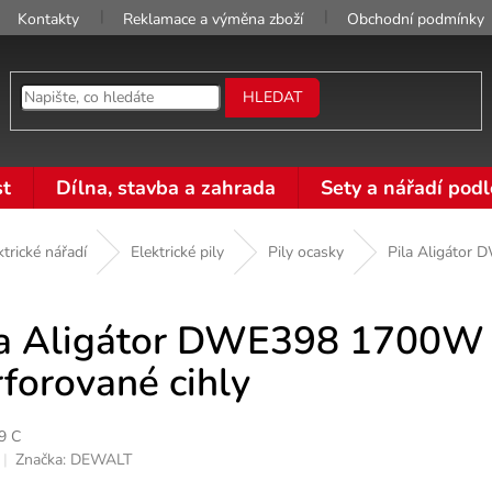
Kontakty
Reklamace a výměna zboží
Obchodní podmínky
HLEDAT
t
Dílna, stavba a zahrada
Sety a nářadí podl
ktrické nářadí
Elektrické pily
Pily ocasky
Pila Aligátor 
la Aligátor DWE398 1700W 
forované cihly
9 C
Značka:
DEWALT