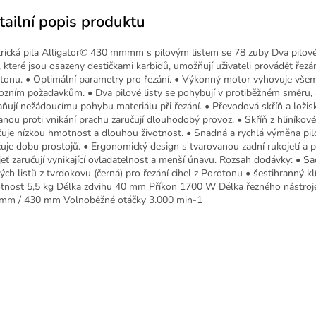
tailní popis produktu
trická pila Alligator© 430 mmmm s pilovým listem se 78 zuby Dva pilové 
, které jsou osazeny destičkami karbidů, umožňují uživateli provádět řezán
tonu. • Optimální parametry pro řezání. • Výkonný motor vyhovuje vše
ozním požadavkům. • Dva pilové listy se pohybují v protiběžném směru, 
aňují nežádoucímu pohybu materiálu při řezání. • Převodová skříň a ložis
anou proti vnikání prachu zaručují dlouhodobý provoz. • Skříň z hliníkové 
čuje nízkou hmotnost a dlouhou životnost. • Snadná a rychlá výměna pil
cuje dobu prostojů. • Ergonomický design s tvarovanou zadní rukojetí a 
jeť zaručují vynikající ovladatelnost a menší únavu. Rozsah dodávky: • S
ých listů z tvrdokovu (černá) pro řezání cihel z Porotonu • šestihranný kl
nost 5,5 kg Délka zdvihu 40 mm Příkon 1700 W Délka řezného nástroje
mm / 430 mm Volnoběžné otáčky 3.000 min-1