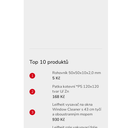
Top 10 produktů
Rohovník 50x50x10x2,0 mm
5 Kč
Patka kotevní *PS 120x120
tvar U/ Zn
168 Kč
Leifheit vysavač na okna
Window Cleaner s 43 cm tyčí
a oboustranným mopem
930 Kč
Leifheit role vakuovací folie