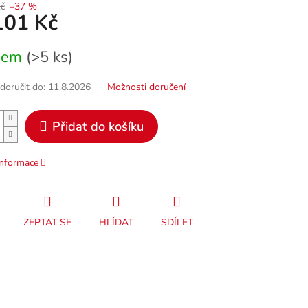
č
–37 %
101 Kč
dem
(>5 ks)
oručit do:
11.8.2026
Možnosti doručení
Přidat do košíku
informace
ZEPTAT SE
HLÍDAT
SDÍLET