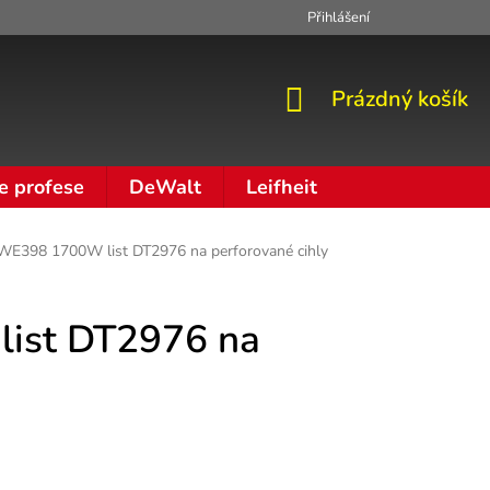
Přihlášení
Zpracování osobních údajů
Moje objednávka
NÁKUPNÍ
Prázdný košík
KOŠÍK
e profese
DeWalt
Leifheit
DWE398 1700W list DT2976 na perforované cihly
list DT2976 na