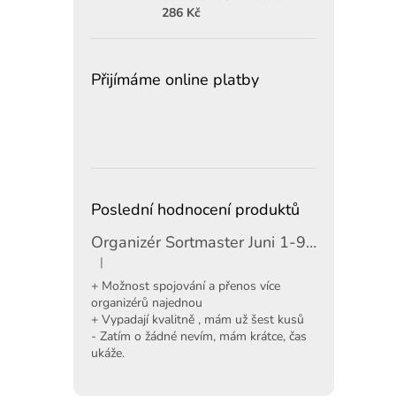
286 Kč
Přijímáme online platby
Poslední hodnocení produktů
Organizér Sortmaster Juni 1-97-483
|
Hodnocení produktu je 5 z 5 hvězdiček.
+ Možnost spojování a přenos více
organizérů najednou
+ Vypadají kvalitně , mám už šest kusů
- Zatím o žádné nevím, mám krátce, čas
ukáže.