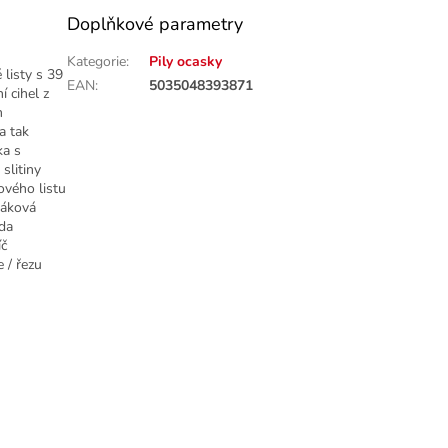
Doplňkové parametry
Kategorie
:
Pily ocasky
listy s 39
EAN
:
5035048393871
í cihel z
m
a tak
ka s
slitiny
ového listu
páková
ada
íč
 / řezu