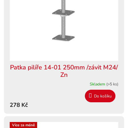
s
ů
p
r
o
d
u
k
t
ů
Patka pilíře 14-01 250mm /závit M24/
Zn
Skladem
(>5 ks)
Do košíku
278 Kč
Více za méně