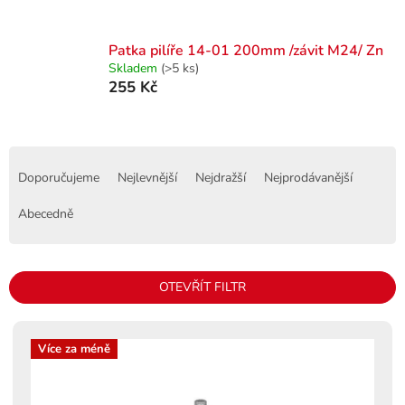
Patka pilíře 14-01 200mm /závit M24/ Zn
Skladem
(>5 ks)
255 Kč
Ř
a
Doporučujeme
Nejlevnější
Nejdražší
Nejprodávanější
z
e
Abecedně
n
í
p
OTEVŘÍT FILTR
r
o
V
d
ý
Více za méně
u
p
k
i
t