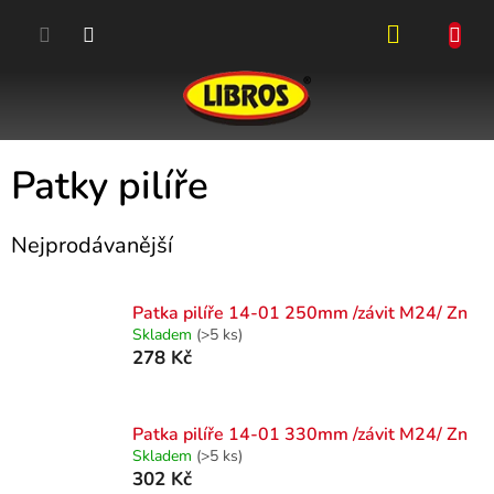
Přejít
na
obsah
NÁKUPN
KOŠÍK
Patky pilíře
Nejprodávanější
Patka pilíře 14-01 250mm /závit M24/ Zn
Skladem
(>5 ks)
278 Kč
Patka pilíře 14-01 330mm /závit M24/ Zn
Skladem
(>5 ks)
302 Kč