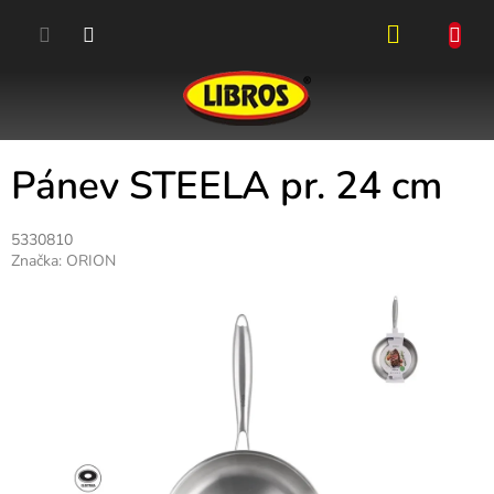
Přejít
na
obsah
NÁKUPN
KOŠÍK
Pánev STEELA pr. 24 cm
5330810
Značka:
ORION