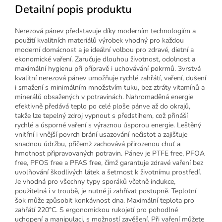
Detailní popis produktu
Nerezová pánev představuje díky moderním technologiím a
použití kvalitních materiálů výrobek vhodný pro každou
moderní domácnost a je ideální volbou pro zdravé, dietní a
ekonomické vaření. Zaručuje dlouhou životnost, odolnost a
maximální hygienu při přípravě i uchovávání pokrmů. 3vrstvá
kvalitní nerezová pánev umožňuje rychlé zahřátí, vaření, dušení
i smažení s minimálním množstvím tuku, bez ztráty vitamínů a
minerálů obsažených v potravinách. Nahromaděná energie
efektivně předává teplo po celé ploše pánve až do okrajů,
takže lze tepelný zdroj vypnout s předstihem, což přináší
rychlé a úsporné vaření s výraznou úsporou energie. Leštěný
vnitřní i vnější povrch brání usazování nečistot a zajišťuje
snadnou údržbu, přičemž zachovává přirozenou chuť a
hmotnost připravovaných potravin. Pánev je PTFE free, PFOA
free, PFOS free a PFAS free, čímž garantuje zdravé vaření bez
uvolňování škodlivých látek a šetrnost k životnímu prostředí.
Je vhodná pro všechny typy sporáků včetně indukce,
použitelná i v troubě, je nutné ji zahřívat postupně. Teplotní
šok může způsobit konkávnost dna. Maximální teplota pro
zahřátí 220°C. S ergonomickou rukojetí pro pohodlné
uchopení a manipulaci, s možností zavěšení. Při vaření můžete