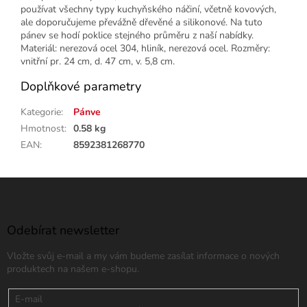
používat všechny typy kuchyňského náčiní, včetně kovových,
ale doporučujeme převážně dřevěné a silikonové. Na tuto
pánev se hodí poklice stejného průměru z naší nabídky.
Materiál: nerezová ocel 304, hliník, nerezová ocel. Rozměry:
vnitřní pr. 24 cm, d. 47 cm, v. 5,8 cm.
Doplňkové parametry
Kategorie
:
Pánve
Hmotnost
:
0.58 kg
EAN
:
8592381268770
Z
á
p
a
Odebírat newsletter
t
Vložte svůj e-mail a my vám budeme zasílat informace o nových
í
produktech na našem e-shopu.
E-mail