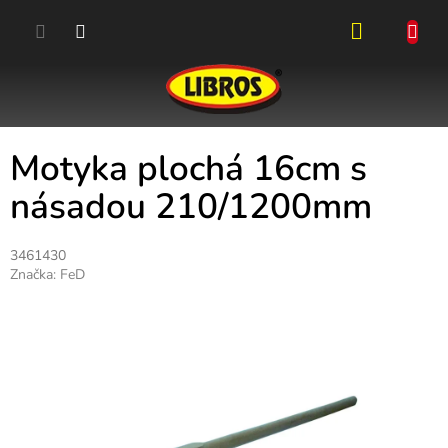
Přejít
na
obsah
NÁKUPN
KOŠÍK
Motyka plochá 16cm s
násadou 210/1200mm
3461430
Značka:
FeD