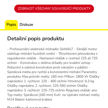
ZOBRAZIT VŠECHNY SOUVISEJÍCÍ PRODUKTY
Popis
Diskuze
Detailní popis produktu
- Profesionální elektrické míchadlo DeWALT - Silnější motor
ulehčuje míchání hustších směsí - Třírychlostní převodovka s
regulátorem otáček - Nastavení otáček v rozmezí 225 až 725
ot/min - Konstrukce s dvěma držadly pro kvalitní úchop -
Robustní a odolná konstrukce proti nárazům a pádům -
Spirálová metla pro rychlé a konzistentní míchání Parametry
produktu Max.průměr metly: 160 mm Příkon: 1800 W Otáčky
naprázdno 1. rychlost: 225 - 400 ot/min Hmotnost: 6.3 kg
Otáčky naprázdno 2. rychlost: 225-550 ot/min Otáčky
naprázdno 3. rychlost: 225-725 ot/min Regulace otáček: ano
Typ metly: Spirálová (160 mm) Kufr: ne Upínání míchací metly:
M14 Balení: kartonová krabice