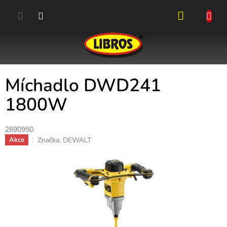
Přejít
na
obsah
NÁKUPN
KOŠÍK
Míchadlo DWD241
1800W
2690950
Značka:
DEWALT
Akce