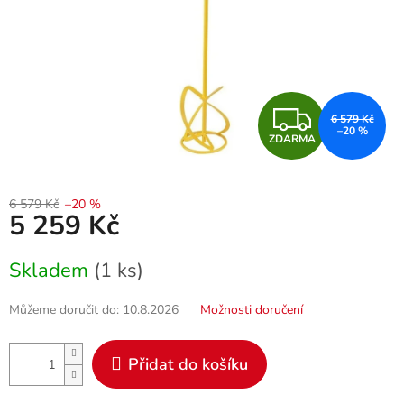
Z
6 579 Kč
–20 %
ZDARMA
D
A
6 579 Kč
–20 %
5 259 Kč
R
Měrná
M
Skladem
(1 ks)
cena:
A
Můžeme doručit do:
10.8.2026
Možnosti doručení
Přidat do košíku