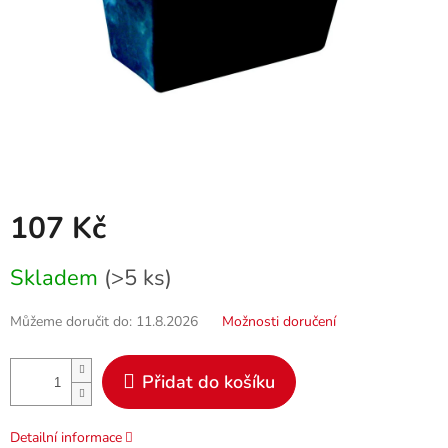
107 Kč
Měrná
Skladem
(>5 ks)
cena:
Můžeme doručit do:
11.8.2026
Možnosti doručení
Přidat do košíku
Detailní informace