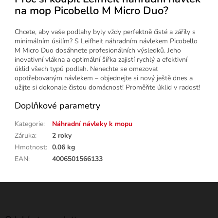
na mop Picobello M Micro Duo?
Chcete, aby vaše podlahy byly vždy perfektně čisté a zářily s
minimálním úsilím? S Leifheit náhradním návlekem Picobello
M Micro Duo dosáhnete profesionálních výsledků. Jeho
inovativní vlákna a optimální šířka zajistí rychlý a efektivní
úklid všech typů podlah. Nenechte se omezovat
opotřebovaným návlekem – objednejte si nový ještě dnes a
užijte si dokonale čistou domácnost! Proměňte úklid v radost!
Doplňkové parametry
Kategorie
:
Náhradní návleky k mopu
Záruka
:
2 roky
Hmotnost
:
0.06 kg
EAN
:
4006501566133
Z
á
p