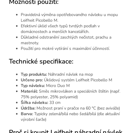
Možnosti použití:
Pravidelná výměna opotřebovaného návleku u mopu
Leifheit Picobello M.
Efektivní úklid všech typů tvrdých podlah v
domácnostech a menších kancelářích.
Důkladné odstranění zaschlých nečistot, prachu a
mastnoty.
Použití pro mokré vytírání s maximální účinností.
Technické specifikace:
Typ produktu:
Náhradní návlek na mop
Určeno pro:
Úklidový systém Leifheit Picobello M
Typ návleku:
Micro Duo M
Materiál:
Směs mikrovláken a speciálních štětin (např.
75% polyester, 25% polyamid)
Šířka návleku:
33 cm
Údržba:
Možnost praní v pračce na 60 °C (bez aviváže)
Barva:
Typicky zelená/bílá nebo šedá/bílá (dle aktuální
výrobní šarže)
Proč si koupit Leifheit náhradní návlek