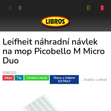
Přejít
na
obsah
NÁKUPN
KOŠÍK
Leifheit náhradní návlek
na mop Picobello M Micro
Duo
5360102
Akce
Tip
Výměna hned
Sleva s kódem
Značka:
Leifheit
EXTRA7