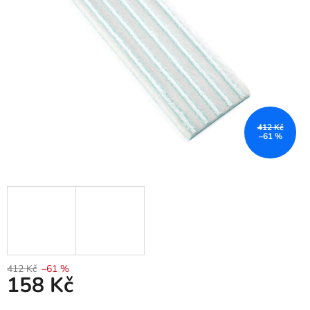
412 Kč
–61 %
412 Kč
–61 %
158 Kč
Měrná