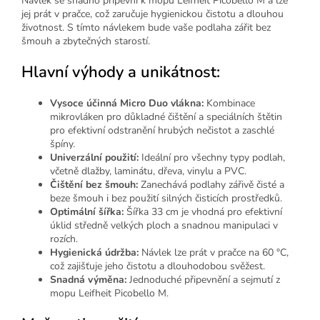
Návlek se snadno připevní k mopu Leifheit Picobello M a lze
jej prát v pračce, což zaručuje hygienickou čistotu a dlouhou
životnost. S tímto návlekem bude vaše podlaha zářit bez
šmouh a zbytečných starostí.
Hlavní výhody a unikátnost:
Vysoce účinná Micro Duo vlákna:
Kombinace
mikrovláken pro důkladné čištění a speciálních štětin
pro efektivní odstranění hrubých nečistot a zaschlé
špíny.
Univerzální použití:
Ideální pro všechny typy podlah,
včetně dlažby, laminátu, dřeva, vinylu a PVC.
Čištění bez šmouh:
Zanechává podlahy zářivě čisté a
beze šmouh i bez použití silných čisticích prostředků.
Optimální šířka:
Šířka 33 cm je vhodná pro efektivní
úklid středně velkých ploch a snadnou manipulaci v
rozích.
Hygienická údržba:
Návlek lze prát v pračce na 60 °C,
což zajišťuje jeho čistotu a dlouhodobou svěžest.
Snadná výměna:
Jednoduché připevnění a sejmutí z
mopu Leifheit Picobello M.