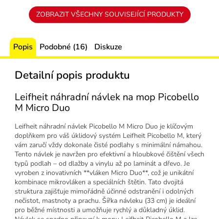
ZOBRAZIT VŠECHNY SOUVISEJÍCÍ PRODUKTY
Popis
Podobné (16)
Diskuze
Detailní popis produktu
Leifheit náhradní návlek na mop Picobello
M Micro Duo
Leifheit náhradní návlek Picobello M Micro Duo je klíčovým
doplňkem pro váš úklidový systém Leifheit Picobello M, který
vám zaručí vždy dokonale čisté podlahy s minimální námahou.
Tento návlek je navržen pro efektivní a hloubkové čištění všech
typů podlah – od dlažby a vinylu až po laminát a dřevo. Je
vyroben z inovativních **vláken Micro Duo**, což je unikátní
kombinace mikrovláken a speciálních štětin. Tato dvojitá
struktura zajišťuje mimořádně účinné odstranění i odolných
nečistot, mastnoty a prachu. Šířka návleku (33 cm) je ideální
pro běžné místnosti a umožňuje rychlý a důkladný úklid.