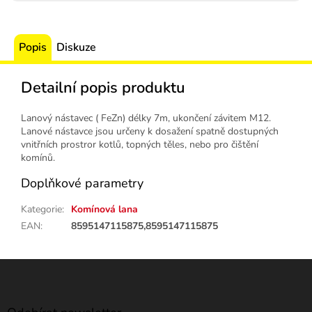
Popis
Diskuze
Detailní popis produktu
Lanový nástavec ( FeZn) délky 7m, ukončení závitem M12.
Lanové nástavce jsou určeny k dosažení spatně dostupných
vnitřních prostror kotlů, topných těles, nebo pro čištění
komínů.
Doplňkové parametry
Kategorie
:
Komínová lana
EAN
:
8595147115875,8595147115875
Z
á
p
a