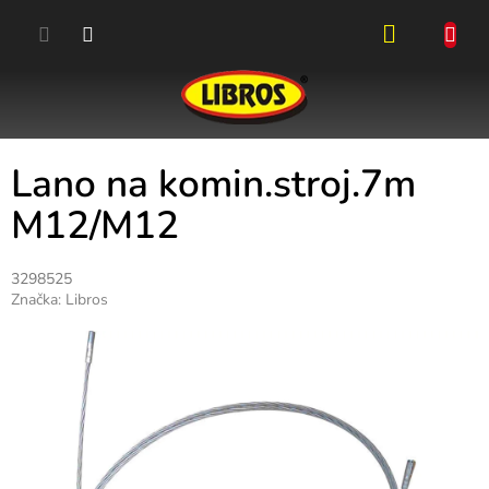
Přejít
na
obsah
NÁKUPN
KOŠÍK
Lano na komin.stroj.7m
M12/M12
3298525
Značka:
Libros