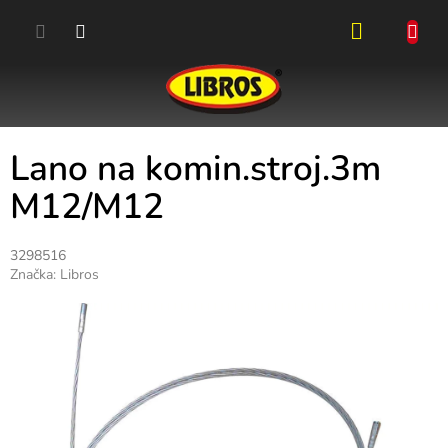
Přejít
na
obsah
NÁKUPN
KOŠÍK
Lano na komin.stroj.3m
M12/M12
3298516
Značka:
Libros