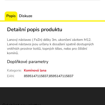
Popis
Diskuze
Detailní popis produktu
Lanový nástavec ( FeZn) délky 3m, ukončení závitem M12.
Lanové nástavce jsou určeny k dosažení spatně dostupných
vnitřních prostror kotlů, topných těles, nebo pro čištění
komínů.
Doplňkové parametry
Kategorie
:
Komínová lana
EAN
:
8595147115837,8595147115837
Z
á
p
a