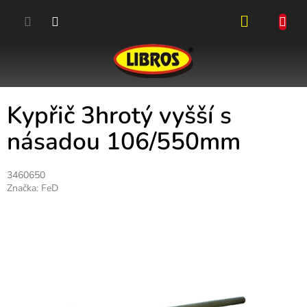
Přejít
na
obsah
NÁKUPN
KOŠÍK
Kypřič 3hrotý vyšší s
násadou 106/550mm
3460650
Značka:
FeD