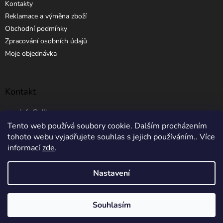
Kontakty
Reklamace a výměna zboží
Obchodní podmínky
Zpracování osobních údajů
Moje objednávka
Kontakt
info
@
elibros.cz
Tento web používá soubory cookie. Dalším procházením
+420 734 184 444
tohoto webu vyjadřujete souhlas s jejich používáním.. Více
informací
zde
.
Nastavení
Vytvořil Shoptet
Souhlasím
Copyright 2026
eLibros.cz
. Všechna práva vyhrazena.
5% SLEVA NA PRVNÍ NÁKUP