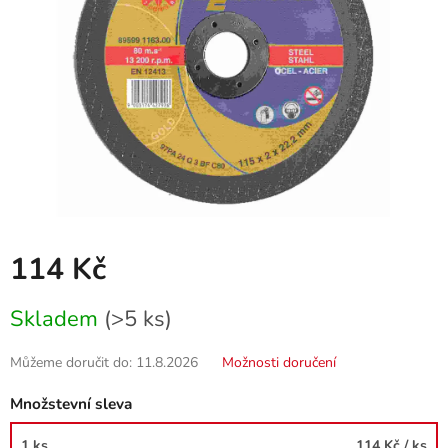
114 Kč
Měrná
Skladem
(>5 ks)
cena:
Můžeme doručit do:
11.8.2026
Možnosti doručení
Množstevní sleva
1 ks
114 Kč
/ ks