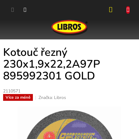
Přejít
na
obsah
NÁKUPN
KOŠÍK
Kotouč řezný
230x1,9x22,2A97P
895992301 GOLD
2110571
Značka:
Libros
Více za méně