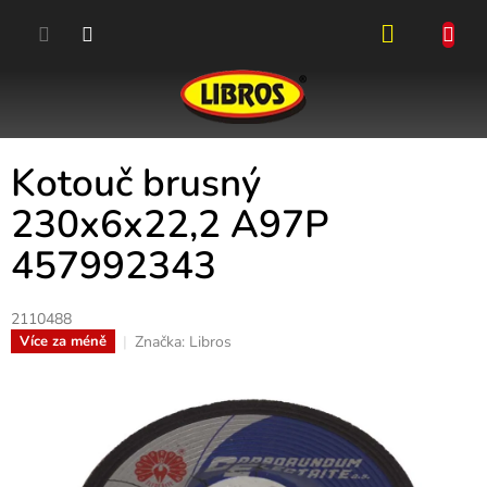
Přejít
na
obsah
NÁKUPN
KOŠÍK
Kotouč brusný
230x6x22,2 A97P
457992343
2110488
Značka:
Libros
Více za méně