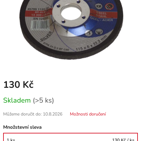
130 Kč
Měrná
Skladem
(>5 ks)
cena:
Můžeme doručit do:
10.8.2026
Možnosti doručení
Množstevní sleva
1 ks
130 Kč
/ ks