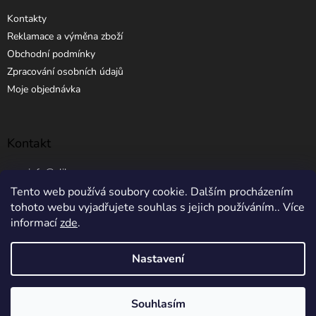
Kontakty
Reklamace a výměna zboží
Obchodní podmínky
Zpracování osobních údajů
Moje objednávka
Kontakt
info
@
elibros.cz
Tento web používá soubory cookie. Dalším procházením
+420 734 184 444
tohoto webu vyjadřujete souhlas s jejich používáním.. Více
informací
zde
.
Nastavení
Vytvořil Shoptet
Souhlasím
Copyright 2026
eLibros.cz
. Všechna práva vyhrazena.