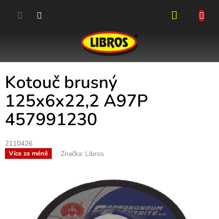
Přejít
na
obsah
NÁKUPN
KOŠÍK
Kotouč brusný
125x6x22,2 A97P
457991230
2110426
Značka:
Libros
Více za méně