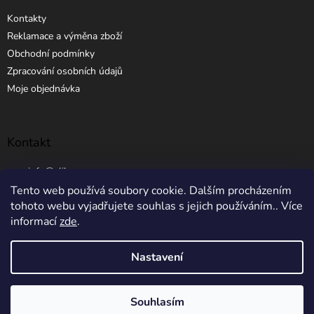
Kontakty
Reklamace a výměna zboží
Obchodní podmínky
Zpracování osobních údajů
Moje objednávka
Kontakt
info
@
elibros.cz
Tento web používá soubory cookie. Dalším procházením
+420 734 184 444
tohoto webu vyjadřujete souhlas s jejich používáním.. Více
informací
zde
.
Nastavení
Vytvořil Shoptet
Souhlasím
Copyright 2026
eLibros.cz
. Všechna práva vyhrazena.