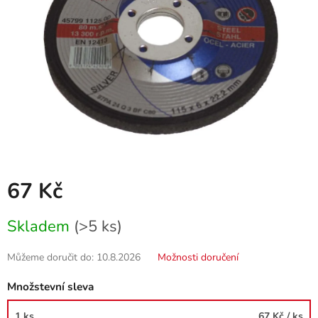
67 Kč
Měrná
Skladem
(>5 ks)
cena:
Můžeme doručit do:
10.8.2026
Možnosti doručení
Množstevní sleva
1 ks
67 Kč
/ ks