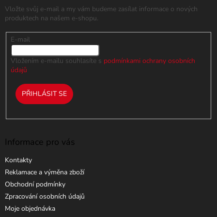
t
Vložte svůj e-mail a my vám budeme zasílat informace o nových
í
produktech na našem e-shopu.
E-mail
Vložením e-mailu souhlasíte s
podmínkami ochrany osobních
údajů
PŘIHLÁSIT SE
Informace pro vás
Kontakty
Reklamace a výměna zboží
Obchodní podmínky
Zpracování osobních údajů
Moje objednávka