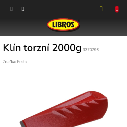
Přejít
na
obsah
NÁKUPN
KOŠÍK
Klín torzní 2000g
3370796
Značka:
Festa