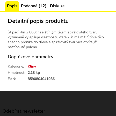
Popis
Podobné (12)
Diskuze
Detailní popis produktu
Štípací klín 2 000gr se štíhlým tělem spirálovitého tvaru
významně vylepšuje vlastnosti, které klín má mít. Štíhlé tělo
snadno proniká do dřeva a spirálovitý tvar více otvírá již
naštípnuté poleno.
Doplňkové parametry
Kategorie
:
Klíny
Hmotnost
:
2.18 kg
EAN
:
8590804041986
Z
á
p
a
Odebírat newsletter