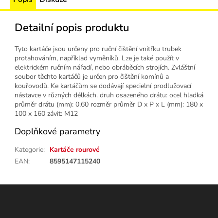
Detailní popis produktu
Tyto kartáče jsou určeny pro ruční čištění vnitřku trubek
protahováním, například vyměníků. Lze je také použít v
elektrickém ručním nářadí, nebo obráběcích strojích. Zvláštní
soubor těchto kartáčů je určen pro čištění komínů a
kouřovodů. Ke kartáčům se dodávají specielní prodlužovací
nástavce v různých délkách. druh osazeného drátu: ocel hladká
průměr drátu (mm): 0,60 rozměr průměr D x P x L (mm): 180 x
100 x 160 závit: M12
Doplňkové parametry
Kategorie
:
Kartáče rourové
EAN
:
8595147115240
Z
á
p