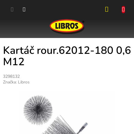
Přejít
na
obsah
NÁKUPN
KOŠÍK
Kartáč rour.62012-180 0,6
M12
3298132
Značka:
Libros