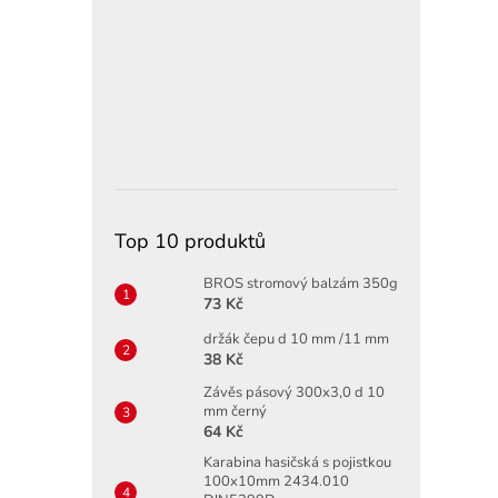
Top 10 produktů
BROS stromový balzám 350g
73 Kč
držák čepu d 10 mm /11 mm
38 Kč
Závěs pásový 300x3,0 d 10
mm černý
64 Kč
Karabina hasičská s pojistkou
100x10mm 2434.010