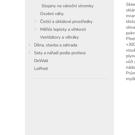
Skle
Stojany na vánoční stromky
sklá
Osobní váhy
mram
těsto
Čistící a úklidové prostředky
obsa
Měřiče teploty a vlhkosti
pokr
Ventilátory a větráky
Před
+300
Dílna, stavba a zahrada
vizu
Sety a nářadí podle profese
plyn
DeWalt
vůči
nádo
Leifheit
Prům
myčk