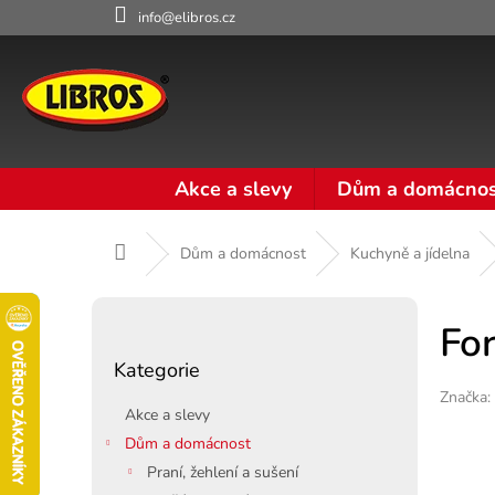
Přejít
info@elibros.cz
na
obsah
Akce a slevy
Dům a domácnos
Domů
Dům a domácnost
Kuchyně a jídelna
P
o
Fo
Přeskočit
s
Kategorie
kategorie
t
Značka:
r
Akce a slevy
a
Dům a domácnost
n
Praní, žehlení a sušení
n