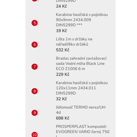
DIN5299D
24 Kč
Karabina hasičská s pojistkou
90x9mm 2434.009
DIN5299D ***
19 Kč
Lišta 1m s držáky na
nářadí/6ks držáků
532 Kč
Bradas zahradní zavlažovací
sada Vodní mlha Black Line
ECO Z1006 6 m
229 Kč
Karabina hasičská s pojistkou
120x11mm 2434.011
DIN5299D
32 Kč
Jídlonosič TERMO nerez/UH
4d
698 Kč
PROSPERPLAST kompostér
EVOGREEN VARIO černý 750
l