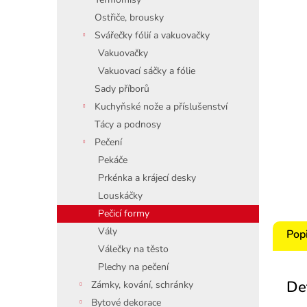
Ostřiče, brousky
Svářečky fólií a vakuovačky
Vakuovačky
Vakuovací sáčky a fólie
Sady příborů
Kuchyňské nože a příslušenství
Tácy a podnosy
Pečení
Pekáče
Prkénka a krájecí desky
Louskáčky
Pečicí formy
Vály
Pop
Válečky na těsto
Plechy na pečení
De
Zámky, kování, schránky
Bytové dekorace