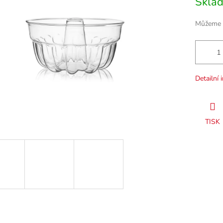
Skla
cena:
Můžeme d
Detailní 
TISK