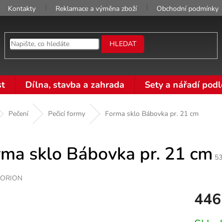
Kontakty
Reklamace a výměna zboží
Obchodní podmínky
HLEDAT
t
Dílna, stavba a zahrada
Sety a nářadí podl
Pečení
Pečicí formy
Forma sklo Bábovka pr. 21 cm
rma sklo Bábovka pr. 21 cm
5
ORION
446
Měrná