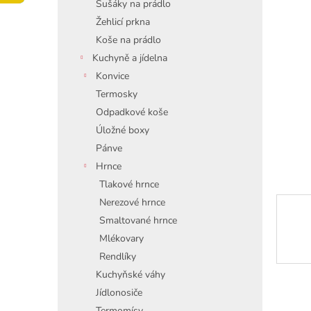
í
Sušáky na prádlo
p
Žehlicí prkna
a
Koše na prádlo
n
Kuchyně a jídelna
e
Konvice
l
Termosky
Odpadkové koše
Úložné boxy
Pánve
Hrnce
Tlakové hrnce
Nerezové hrnce
Smaltované hrnce
Mlékovary
Rendlíky
Kuchyňské váhy
Jídlonosiče
Termomísy