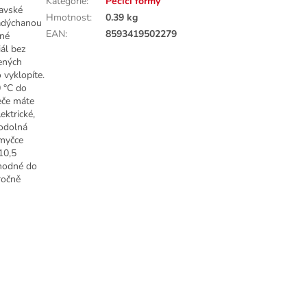
Kategorie
:
Pečicí formy
avské
Hmotnost
:
0.39 kg
nadýchanou
EAN
:
8593419502279
ené
iál bez
zených
vyklopíte.
0 °C do
eče máte
ektrické,
 odolná
 myčce
10,5
Vhodné do
ročně