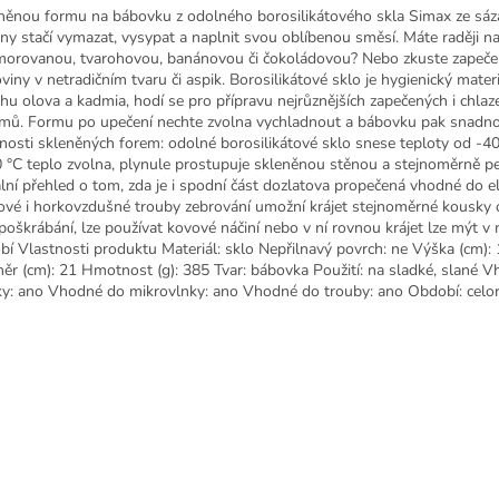
něnou formu na bábovku z odolného borosilikátového skla Simax ze sáz
rny stačí vymazat, vysypat a naplnit svou oblíbenou směsí. Máte raději 
orovanou, tvarohovou, banánovou či čokoládovou? Nebo zkuste zapeč
viny v netradičním tvaru či aspik. Borosilikátové sklo je hygienický mater
hu olova a kadmia, hodí se pro přípravu nejrůznějších zapečených i chla
mů. Formu po upečení nechte zvolna vychladnout a bábovku pak snadno 
nosti skleněných forem: odolné borosilikátové sklo snese teploty od -4
 °C teplo zvolna, plynule prostupuje skleněnou stěnou a stejnoměrně p
ální přehled o tom, zda je i spodní část dozlatova propečená vhodné do el
ové i horkovzdušné trouby zebrování umožní krájet stejnoměrné kousky
 poškrábání, lze používat kovové náčiní nebo v ní rovnou krájet lze mýt v
bí Vlastnosti produktu Materiál: sklo Nepřilnavý povrch: ne Výška (cm): 
ěr (cm): 21 Hmotnost (g): 385 Tvar: bábovka Použití: na sladké, slané 
y: ano Vhodné do mikrovlnky: ano Vhodné do trouby: ano Období: celo