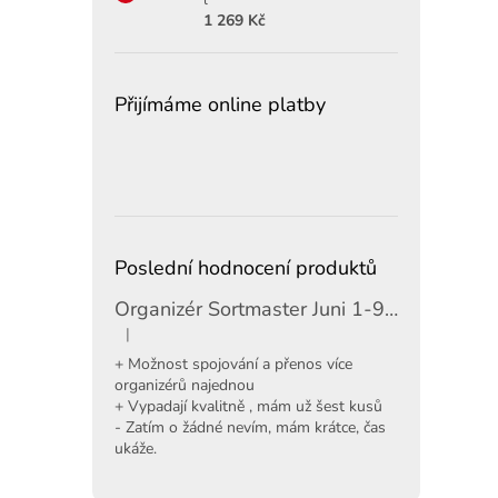
1 269 Kč
Přijímáme online platby
Poslední hodnocení produktů
Organizér Sortmaster Juni 1-97-483
|
Hodnocení produktu je 5 z 5 hvězdiček.
+ Možnost spojování a přenos více
organizérů najednou
+ Vypadají kvalitně , mám už šest kusů
- Zatím o žádné nevím, mám krátce, čas
ukáže.