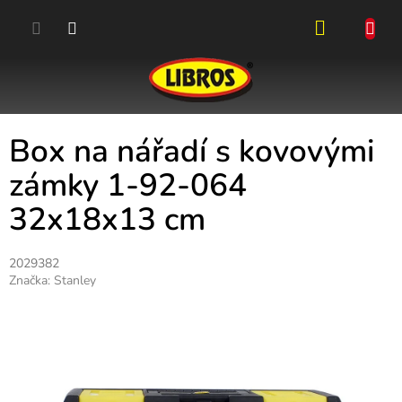
Přejít
na
obsah
NÁKUPN
KOŠÍK
Box na nářadí s kovovými
zámky 1-92-064
32x18x13 cm
2029382
Značka:
Stanley