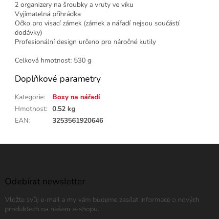
2 organizery na šroubky a vruty ve víku
Vyjímatelná přihrádka
Očko pro visací zámek (zámek a nářadí nejsou součástí
dodávky)
Profesionální design určeno pro náročné kutily
Celková hmotnost: 530 g
Doplňkové parametry
Kategorie
:
Boxy na nářadí
Hmotnost
:
0.52 kg
EAN
:
3253561920646
Z
á
p
a
Odebírat newsletter
t
Vložte svůj e-mail a my vám budeme zasílat informace o nových
í
produktech na našem e-shopu.