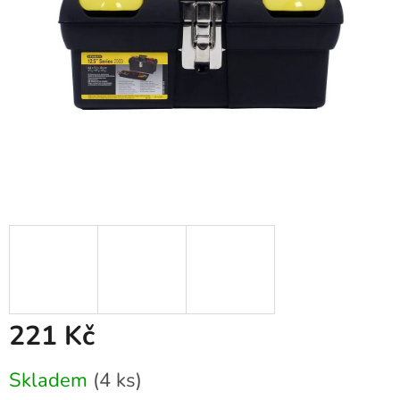
221 Kč
Měrná
Skladem
(4 ks)
cena: