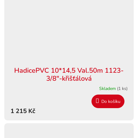
HadicePVC 10*14,5 Val.50m 1123-
3/8"-křišťálová
Skladem
(1 ks)
Do košíku
1 215 Kč