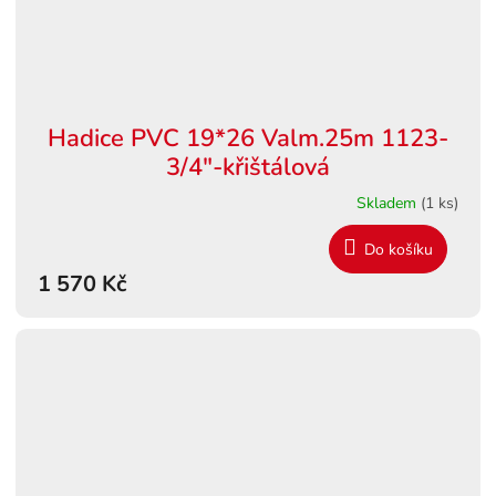
Hadice PVC 19*26 Valm.25m 1123-
3/4"-křištálová
Skladem
(1 ks)
Do košíku
1 570 Kč