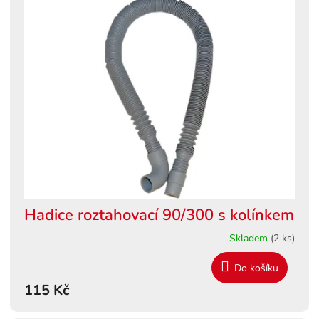
ý
o
p
d
i
u
s
k
p
t
r
ů
o
d
u
k
t
ů
Hadice roztahovací 90/300 s kolínkem
Skladem
(2 ks)
Do košíku
115 Kč