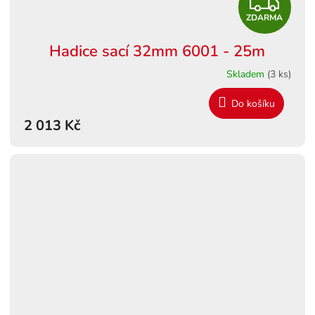
Z
ZDARMA
D
Hadice sací 32mm 6001 - 25m
A
Skladem
(3 ks)
R
Do košíku
M
2 013 Kč
A