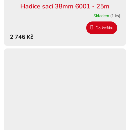
Hadice sací 38mm 6001 - 25m
A
Skladem
(1 ks)
R
Do košíku
M
2 746 Kč
A