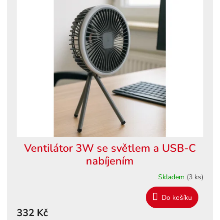
ý
o
p
d
i
u
s
k
p
t
r
ů
o
d
u
k
t
ů
Ventilátor 3W se světlem a USB-C
nabíjením
Skladem
(3 ks)
Do košíku
332 Kč