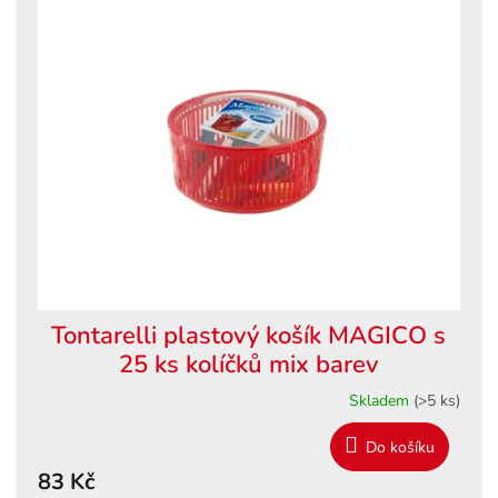
ý
o
p
d
i
u
s
k
p
t
r
ů
o
d
u
k
t
ů
Tontarelli plastový košík MAGICO s
25 ks kolíčků mix barev
Skladem
(>5 ks)
Do košíku
83 Kč