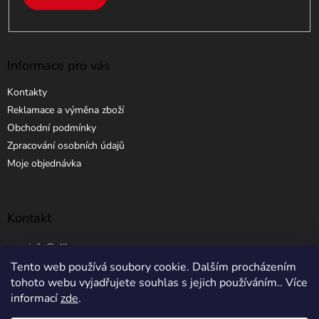
u
Informace pro vás
Kontakty
Reklamace a výměna zboží
Obchodní podmínky
Zpracování osobních údajů
Moje objednávka
Kontakt
info
@
elibros.cz
Tento web používá soubory cookie. Dalším procházením
+420 734 184 444
tohoto webu vyjadřujete souhlas s jejich používáním.. Více
informací
zde
.