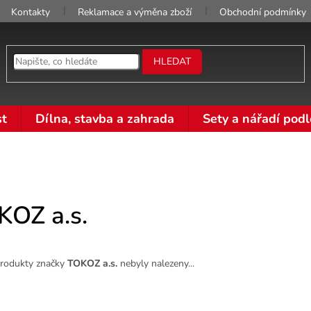
Kontakty
Reklamace a výměna zboží
Obchodní podmínky
HLEDAT
t
Dílna, stavba a zahrada
Sety a nářadí podl
KOZ a.s.
rodukty značky
TOKOZ a.s.
nebyly nalezeny...