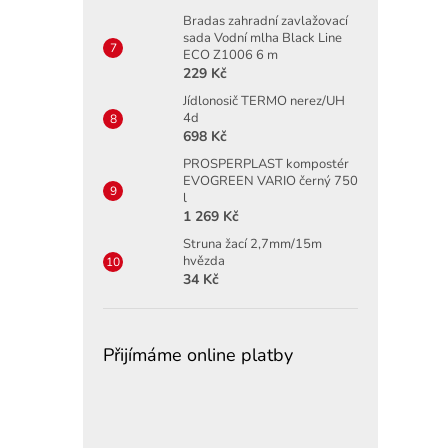
Bradas zahradní zavlažovací
sada Vodní mlha Black Line
ECO Z1006 6 m
229 Kč
Jídlonosič TERMO nerez/UH
4d
698 Kč
PROSPERPLAST kompostér
EVOGREEN VARIO černý 750
l
1 269 Kč
Struna žací 2,7mm/15m
hvězda
34 Kč
Přijímáme online platby