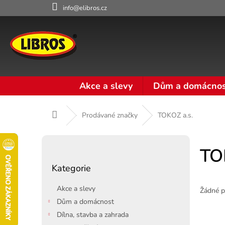
Přejít
info@elibros.cz
na
obsah
Akce a slevy
Dům a domácnos
Domů
Prodávané značky
TOKOZ a.s.
P
o
TO
Přeskočit
s
Kategorie
kategorie
t
r
Akce a slevy
Žádné p
a
Dům a domácnost
n
Dílna, stavba a zahrada
n