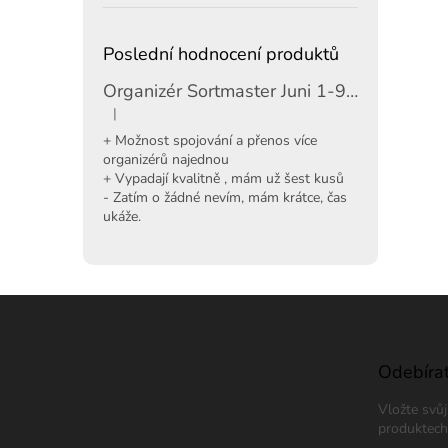
Poslední hodnocení produktů
Organizér Sortmaster Juni 1-97-483
|
Hodnocení produktu je 5 z 5 hvězdiček.
+ Možnost spojování a přenos více
organizérů najednou
+ Vypadají kvalitně , mám už šest kusů
- Zatím o žádné nevím, mám krátce, čas
ukáže.
Z
á
p
a
Odebírat
t
Vložte svů
í
produktech