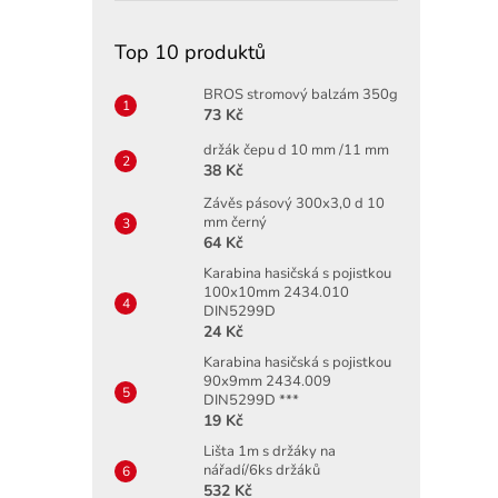
Top 10 produktů
BROS stromový balzám 350g
73 Kč
držák čepu d 10 mm /11 mm
38 Kč
Závěs pásový 300x3,0 d 10
mm černý
64 Kč
Karabina hasičská s pojistkou
100x10mm 2434.010
DIN5299D
24 Kč
Karabina hasičská s pojistkou
90x9mm 2434.009
DIN5299D ***
19 Kč
Lišta 1m s držáky na
nářadí/6ks držáků
532 Kč