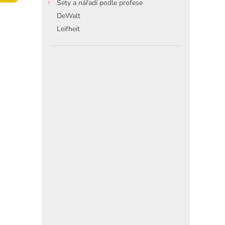
í
Sety a nářadí podle profese
p
DeWalt
a
Leifheit
n
e
l