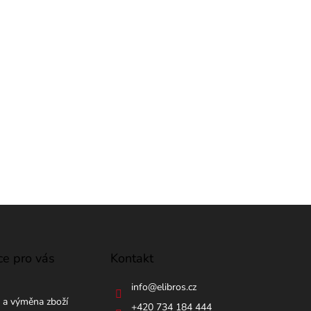
ce pro vás
Kontakt
info
@
elibros.cz
 a výměna zboží
+420 734 184 444