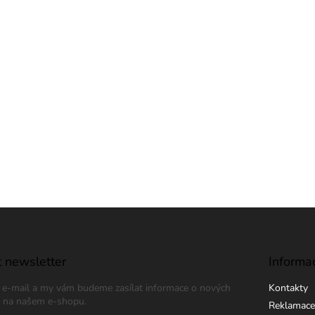
 newsletter
Informa
j e-mail a my vám budeme zasílat informace o nových
Kontakty
 na našem e-shopu.
Reklamace