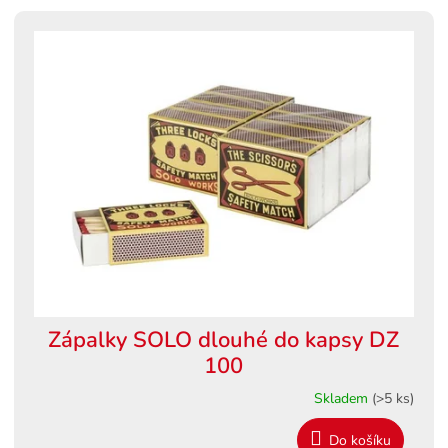
p
V
r
ý
o
p
d
i
u
s
k
p
t
r
ů
o
d
u
k
t
ů
Zápalky SOLO dlouhé do kapsy DZ
100
Skladem
(>5 ks)
Do košíku