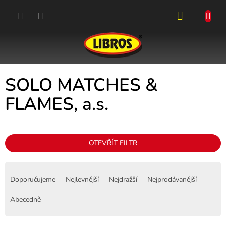
Přejít
na
obsah
NÁKUPN
KOŠÍK
SOLO MATCHES &
FLAMES, a.s.
OTEVŘÍT FILTR
Ř
a
Doporučujeme
Nejlevnější
Nejdražší
Nejprodávanější
z
e
Abecedně
n
í