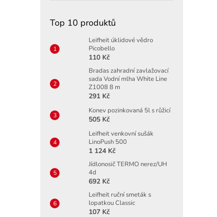
Top 10 produktů
Leifheit úklidové vědro
Picobello
110 Kč
Bradas zahradní zavlažovací
sada Vodní mlha White Line
Z1008 8 m
291 Kč
Konev pozinkovaná 5l s růžicí
505 Kč
Leifheit venkovní sušák
LinoPush 500
1 124 Kč
Jídlonosič TERMO nerez/UH
4d
692 Kč
Leifheit ruční smeták s
lopatkou Classic
107 Kč