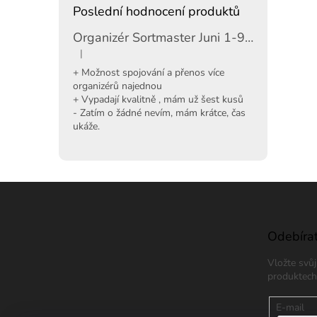
Poslední hodnocení produktů
Organizér Sortmaster Juni 1-97-483
|
Hodnocení produktu je 5 z 5 hvězdiček.
+ Možnost spojování a přenos více
organizérů najednou
+ Vypadají kvalitně , mám už šest kusů
- Zatím o žádné nevím, mám krátce, čas
ukáže.
Z
á
p
a
Odebírat
t
Vložte svů
í
produktech
E-mail