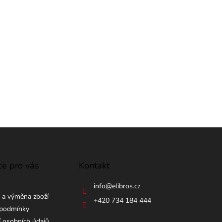
ce pro vás
Kontakt
info
@
elibros.cz
 a výměna zboží
+420 734 184 444
podmínky
 osobních údajů