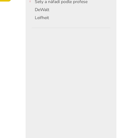
í
Sety a nářadí podle profese
p
DeWalt
a
Leifheit
n
e
l