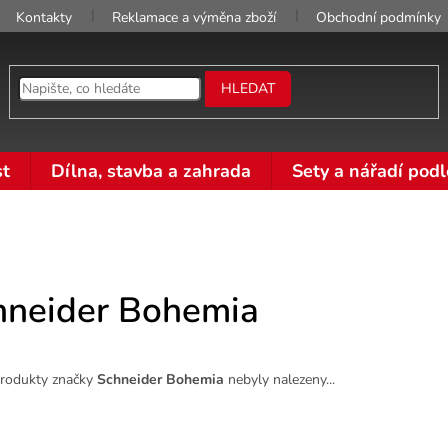
Kontakty
Reklamace a výměna zboží
Obchodní podmínky
HLEDAT
t
Dílna, stavba a zahrada
Sety a nářadí podl
hneider Bohemia
rodukty značky
Schneider Bohemia
nebyly nalezeny...