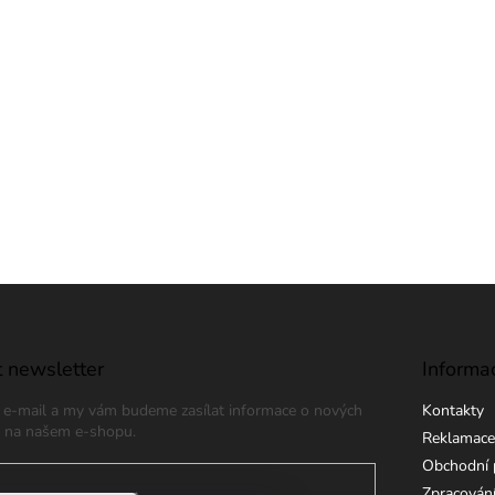
 newsletter
Informa
j e-mail a my vám budeme zasílat informace o nových
Kontakty
 na našem e-shopu.
Reklamace
Obchodní 
Zpracování