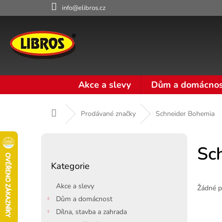
Přejít
info@elibros.cz
na
obsah
Akce a slevy
Dům a domácnos
Domů
Prodávané značky
Schneider Bohemia
P
o
Sc
Přeskočit
s
Kategorie
kategorie
t
r
Akce a slevy
Žádné p
a
Dům a domácnost
n
Dílna, stavba a zahrada
n