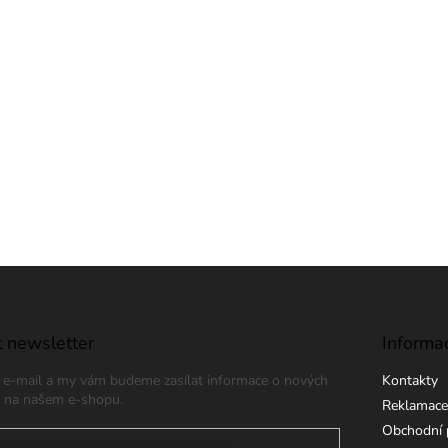
 newsletter
Informa
j e-mail a my vám budeme zasílat informace o nových
Kontakty
 na našem e-shopu.
Reklamace
Obchodní 