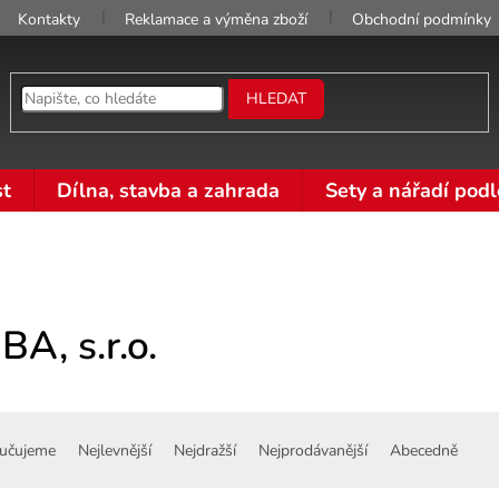
Kontakty
Reklamace a výměna zboží
Obchodní podmínky
HLEDAT
t
Dílna, stavba a zahrada
Sety a nářadí podl
A, s.r.o.
učujeme
Nejlevnější
Nejdražší
Nejprodávanější
Abecedně