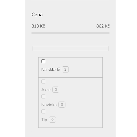
Cena
813
Kč
862
Kč
Na skladě
3
Akce
0
Novinka
0
Tip
0