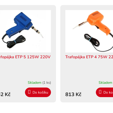
afopájka ETP 5 125W 220V
Trafopájka ETP 4 75W 2
Skladem
(1 ks)
Sklade
Do košíku
Do ko
2 Kč
813 Kč