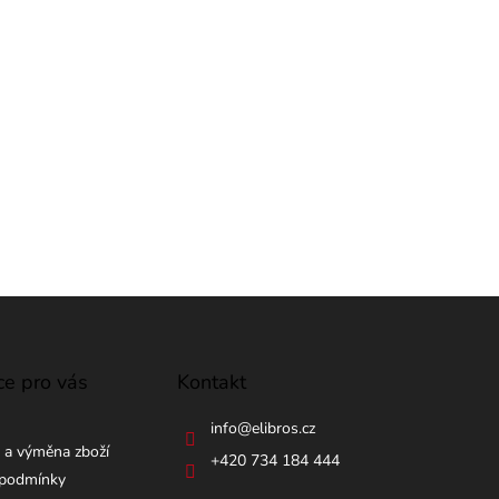
ce pro vás
Kontakt
info
@
elibros.cz
 a výměna zboží
+420 734 184 444
podmínky