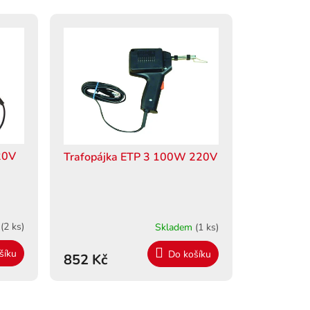
20V
Trafopájka ETP 3 100W 220V
m
(2 ks)
Skladem
(1 ks)
šíku
Do košíku
852 Kč