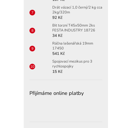
Drát vázací 1,0 černý/2 kg cca
2kg/320m
92 Kč
Bit torzní T45x50mm 2ks
FESTA INDUSTRY 18726
34 Kč
Ráčna lešenářská 19mm
17450
541 Kč
Spojovací mezikus pro 3
rychlospojky
15 Kč
Přijímáme online platby