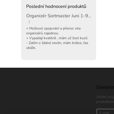
Poslední hodnocení produktů
Organizér Sortmaster Juni 1-97-483
|
Hodnocení produktu je 5 z 5 hvězdiček.
+ Možnost spojování a přenos více
organizérů najednou
+ Vypadají kvalitně , mám už šest kusů
- Zatím o žádné nevím, mám krátce, čas
ukáže.
Z
á
p
a
Odebírat
t
Vložte svů
í
produktech
E-mail