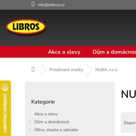
Přejít
info@elibros.cz
na
obsah
Akce a slevy
Dům a domácnos
Domů
Prodávané značky
NUBA, s.r.o.
P
o
NUB
Přeskočit
s
Kategorie
kategorie
t
r
Akce a slevy
Ř
a
a
Dům a domácnost
Dopor
n
z
Dílna, stavba a zahrada
n
e