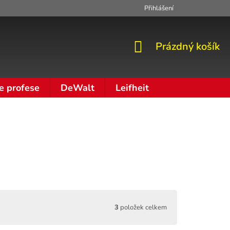
Přihlášení
Zpracování osobních údajů
Moje objednávka
NÁKUPNÍ
Prázdný košík
KOŠÍK
e profese
DeWalt
Leifheit
3
položek celkem