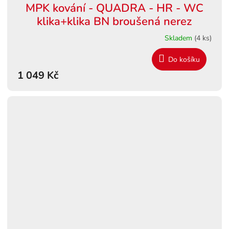
MPK kování - QUADRA - HR - WC
klika+klika BN broušená nerez
Skladem
(4 ks)
Do košíku
1 049 Kč