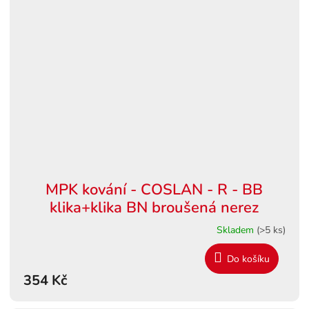
MPK kování - COSLAN - R - BB
klika+klika BN broušená nerez
Skladem
(>5 ks)
Do košíku
354 Kč