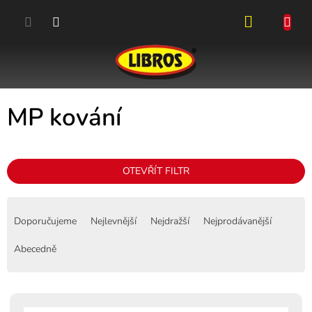
Přejít
na
obsah
NÁKUPN
KOŠÍK
MP kování
OTEVŘÍT FILTR
Ř
a
Doporučujeme
Nejlevnější
Nejdražší
Nejprodávanější
z
e
Abecedně
n
í
p
V
r