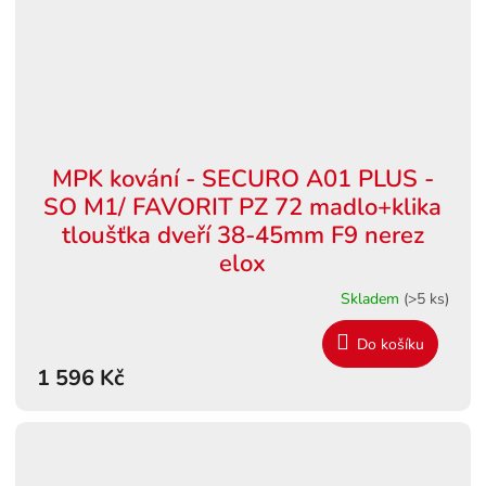
MPK kování - SECURO A01 PLUS -
SO M1/ FAVORIT PZ 72 madlo+klika
tloušťka dveří 38-45mm F9 nerez
elox
Skladem
(>5 ks)
Do košíku
1 596 Kč