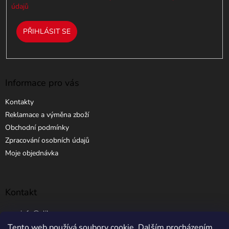
ý
údajů
p
i
PŘIHLÁSIT SE
s
u
Informace pro vás
Kontakty
Reklamace a výměna zboží
Obchodní podmínky
Zpracování osobních údajů
Moje objednávka
Kontakt
info
@
elibros.cz
Tento web používá soubory cookie. Dalším procházením
+420 734 184 444