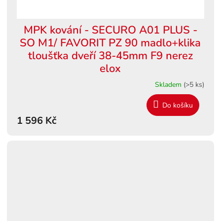
MPK kování - SECURO A01 PLUS -
SO M1/ FAVORIT PZ 90 madlo+klika
tloušťka dveří 38-45mm F9 nerez
elox
Skladem
(>5 ks)
Do košíku
1 596 Kč