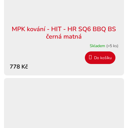
MPK kování - HIT - HR SQ6 BBQ BS
černá matná
Skladem
(>5 ks)
Do košíku
778 Kč