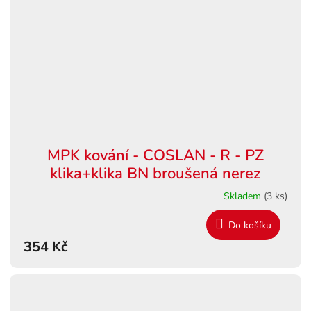
MPK kování - COSLAN - R - PZ
klika+klika BN broušená nerez
Skladem
(3 ks)
Do košíku
354 Kč