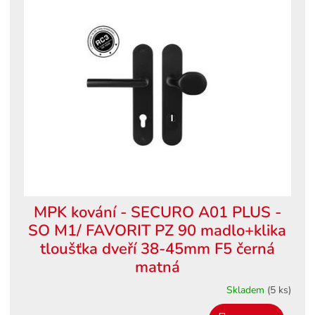
ý
o
p
d
i
u
s
k
p
t
r
ů
o
d
u
k
t
ů
MPK kování - SECURO A01 PLUS -
SO M1/ FAVORIT PZ 90 madlo+klika
tloušťka dveří 38-45mm F5 černá
matná
Skladem
(5 ks)