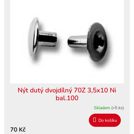
ý
o
p
d
i
u
s
k
p
t
r
ů
o
d
u
k
t
ů
Nýt dutý dvojdílný 70Z 3,5x10 Ni
bal.100
Skladem
(>5 ks)
Do košíku
70 Kč