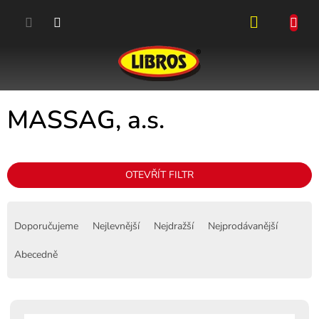
Přejít
na
obsah
NÁKUPN
KOŠÍK
MASSAG, a.s.
OTEVŘÍT FILTR
Ř
a
Doporučujeme
Nejlevnější
Nejdražší
Nejprodávanější
z
e
Abecedně
n
í
p
V
r