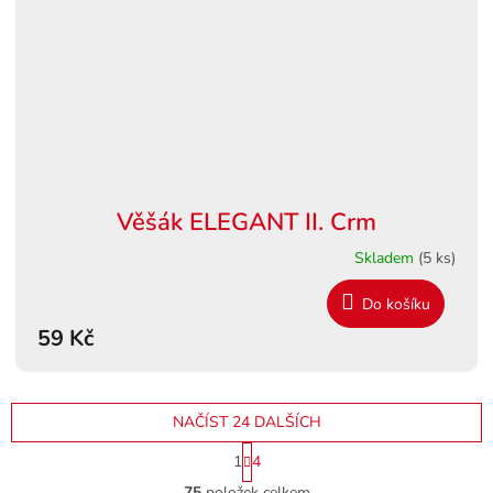
Věšák ELEGANT II. Crm
Skladem
(5 ks)
Do košíku
59 Kč
NAČÍST 24 DALŠÍCH
S
1
4
t
O
r
75
položek celkem