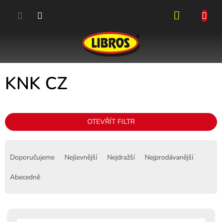
Přejít
na
obsah
NÁKUPN
KOŠÍK
KNK CZ
OTEVŘÍT FILTR
Ř
a
Doporučujeme
Nejlevnější
Nejdražší
Nejprodávanější
z
e
Abecedně
n
í
p
V
r