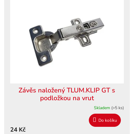
ý
o
p
d
i
u
s
k
p
t
r
ů
o
d
u
k
t
ů
Závěs naložený TLUM.KLIP GT s
podložkou na vrut
Skladem
(>5 ks)
Do košíku
24 Kč