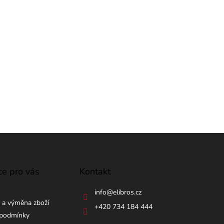
ce pro vás
Kontakt
info
@
elibros.cz
 a výměna zboží
+420 734 184 444
podmínky