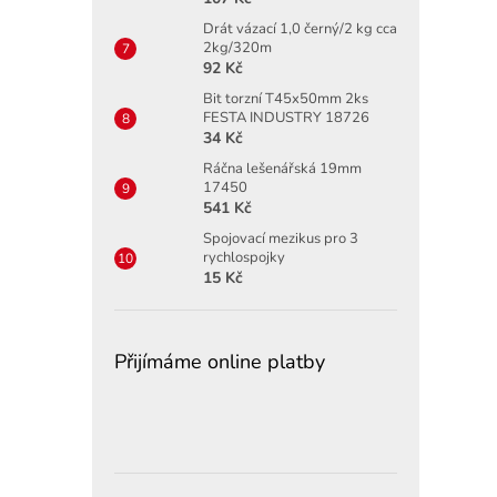
Drát vázací 1,0 černý/2 kg cca
2kg/320m
92 Kč
Bit torzní T45x50mm 2ks
FESTA INDUSTRY 18726
34 Kč
Ráčna lešenářská 19mm
17450
541 Kč
Spojovací mezikus pro 3
rychlospojky
15 Kč
Přijímáme online platby