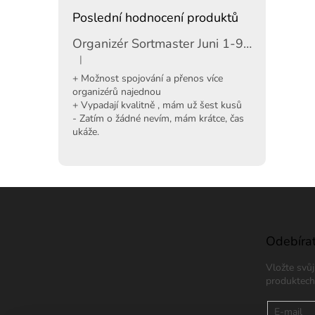
Poslední hodnocení produktů
Organizér Sortmaster Juni 1-97-483
|
Hodnocení produktu je 5 z 5 hvězdiček.
+ Možnost spojování a přenos více
organizérů najednou
+ Vypadají kvalitně , mám už šest kusů
- Zatím o žádné nevím, mám krátce, čas
ukáže.
Z
á
p
a
Odebírat
t
Vložte svů
í
produktech
E-mail