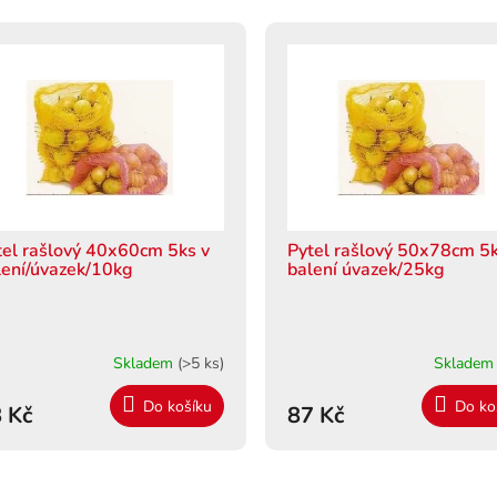
tel rašlový 40x60cm 5ks v
Pytel rašlový 50x78cm 5k
lení/úvazek/10kg
balení úvazek/25kg
Skladem
(>5 ks)
Sklade
Do košíku
Do ko
 Kč
87 Kč