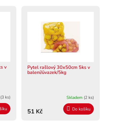
s v
Pytel rašlový 30x50cm 5ks v
balení/úvazek/5kg
m
(3 ks)
Skladem
(2 ks)
šíku
Do košíku
51 Kč