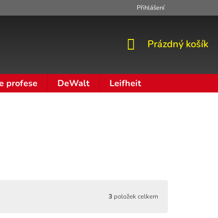
Přihlášení
Zpracování osobních údajů
Moje objednávka
NÁKUPNÍ
Prázdný košík
KOŠÍK
e profese
DeWalt
Leifheit
3
položek celkem