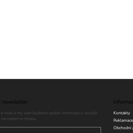
 newsletter
Informa
j e-mail a my vám budeme zasílat informace o nových
Kontakty
 na našem e-shopu.
Reklamace
Obchodní 