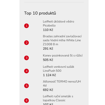
Top 10 produktů
Leifheit úklidové vědro
Picobello
110 Kč
Bradas zahradní zavlažovací
sada Vodní mlha White Line
Z1008 8 m
291 Kč
Konev pozinkovaná 5l s růžicí
505 Kč
Leifheit venkovní sušák
LinoPush 500
1 124 Kč
Jídlonosič TERMO nerez/UH
4d
692 Kč
Leifheit ruční smeták s
lopatkou Classic
107 Kč