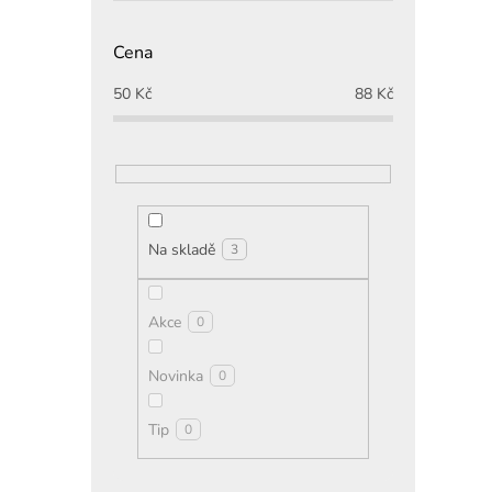
Cena
50
Kč
88
Kč
Na skladě
3
Akce
0
Novinka
0
Tip
0