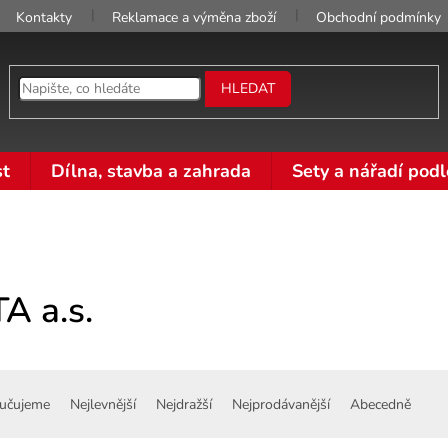
Kontakty
Reklamace a výměna zboží
Obchodní podmínky
HLEDAT
t
Dílna, stavba a zahrada
Sety a nářadí podl
A a.s.
učujeme
Nejlevnější
Nejdražší
Nejprodávanější
Abecedně