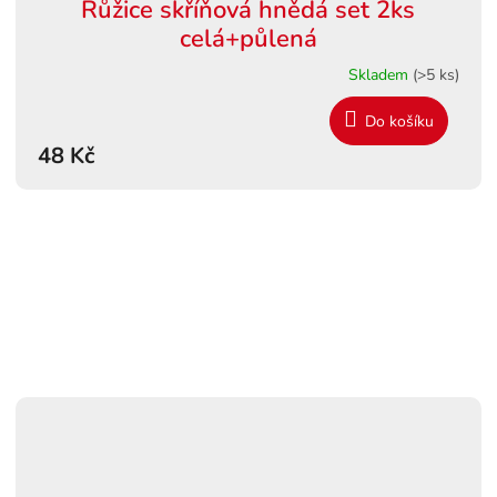
Růžice skříňová hnědá set 2ks
celá+půlená
Skladem
(>5 ks)
Do košíku
48 Kč