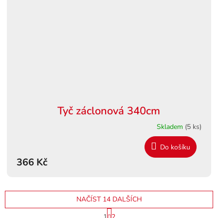
Tyč záclonová 340cm
Skladem
(5 ks)
Do košíku
366 Kč
NAČÍST 14 DALŠÍCH
S
1
2