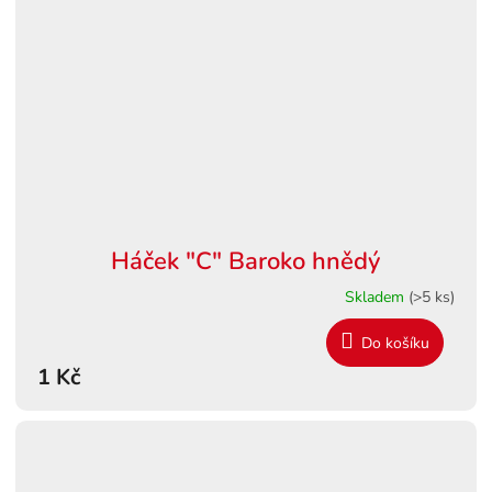
Háček "C" Baroko hnědý
Skladem
(>5 ks)
Do košíku
1 Kč