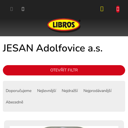
Přejít
na
obsah
NÁKUPN
KOŠÍK
JESAN Adolfovice a.s.
OTEVŘÍT FILTR
Ř
a
Doporučujeme
Nejlevnější
Nejdražší
Nejprodávanější
z
e
Abecedně
n
í
p
V
r