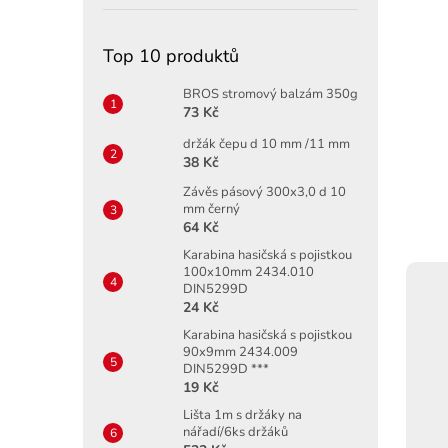
Top 10 produktů
BROS stromový balzám 350g
73 Kč
držák čepu d 10 mm /11 mm
38 Kč
Závěs pásový 300x3,0 d 10
mm černý
64 Kč
Karabina hasičská s pojistkou
100x10mm 2434.010
DIN5299D
24 Kč
Karabina hasičská s pojistkou
90x9mm 2434.009
DIN5299D ***
19 Kč
Lišta 1m s držáky na
nářadí/6ks držáků