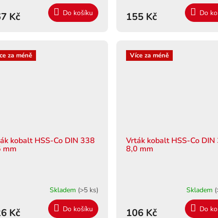
Do košíku
Do ko
7 Kč
155 Kč
ce za méně
Více za méně
ták kobalt HSS-Co DIN 338
Vrták kobalt HSS-Co DIN
5 mm
8,0 mm
Skladem
(>5 ks)
Skladem
(
Do košíku
Do ko
6 Kč
106 Kč