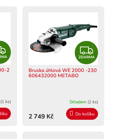
Z
Z
RMA
ZDARMA
D
D
00-2
Bruska úhlová WE 2000 -230
A
A
606432000 METABO
R
R
M
M
m
(1 ks)
Skladem
(1 ks)
A
A
šíku
Do košíku
2 749 Kč