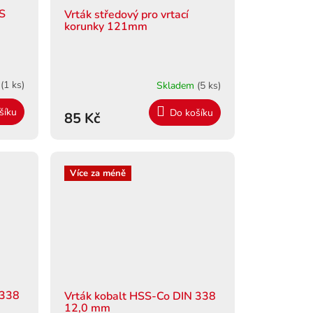
GS
Vrták středový pro vrtací
A
korunky 121mm
R
M
m
(1 ks)
Skladem
(5 ks)
A
šíku
Do košíku
85 Kč
Více za méně
 338
Vrták kobalt HSS-Co DIN 338
12,0 mm