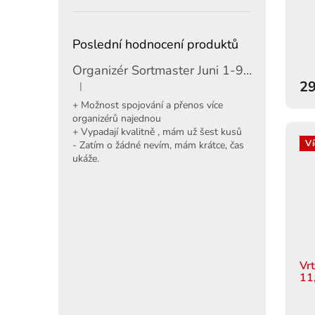
Poslední hodnocení produktů
Organizér Sortmaster Juni 1-97-483
29
|
Hodnocení produktu je 5 z 5 hvězdiček.
+ Možnost spojování a přenos více
organizérů najednou
+ Vypadají kvalitně , mám už šest kusů
Ví
- Zatím o žádné nevím, mám krátce, čas
ukáže.
Vr
11