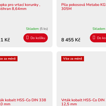
pka pro vrtací korunky ,
Pila pokosová Metabo K
stihran 8,64mm
305M
Skladem
(5 ks)
Sklade
Do košíku
Do ko
1 Kč
8 455 Kč
ce za méně
Více za méně
ták kobalt HSS-Co DIN 338
Vrták kobalt HSS-Co DIN
,0 mm
12,5 mm