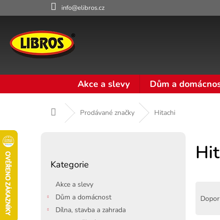
Přejít
info@elibros.cz
na
obsah
Akce a slevy
Dům a domácnos
Domů
Prodávané značky
Hitachi
P
o
Hit
Přeskočit
s
Kategorie
kategorie
t
r
Akce a slevy
Ř
a
a
Dům a domácnost
Dopor
n
z
Dílna, stavba a zahrada
n
e