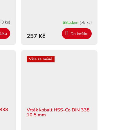
m
(3 ks)
Skladem
(>5 ks)
šíku
Do košíku
257 Kč
Více za méně
 338
Vrták kobalt HSS-Co DIN 338
10,5 mm