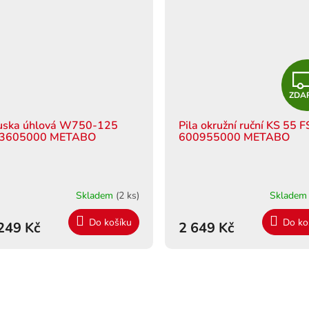
ZDA
uska úhlová W750-125
Pila okružní ruční KS 55 F
3605000 METABO
600955000 METABO
Skladem
(2 ks)
Sklade
Do košíku
Do ko
249 Kč
2 649 Kč