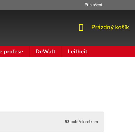
Přihlášení
Zpracování osobních údajů
Moje objednávka
NÁKUPNÍ
Prázdný košík
KOŠÍK
e profese
DeWalt
Leifheit
93
položek celkem