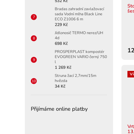
532 Kč
Sto
Bradas zahradní zavlažovací
še
sada Vodní mlha Black Line
ECO Z1006 6 m
229 Kč
Jídlonosič TERMO nerez/UH
4d
698 Kč
12
PROSPERPLAST kompostér
EVOGREEN VARIO černý 750
l
1 269 Kč
Ví
Struna žací 2,7mm/15m
hvězda
34 Kč
Přijímáme online platby
Vr
13