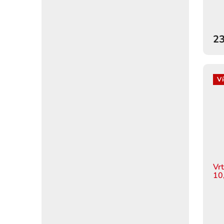
23
Ví
Vr
10