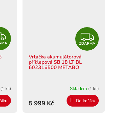
Z
Z
RMA
ZDARMA
D
D
S
Vrtačka akumulátorová
A
A
příklepová SB 18 LT BL
602316500 METABO
R
R
M
M
m
(1 ks)
Skladem
(1 ks)
A
A
šíku
Do košíku
5 999 Kč