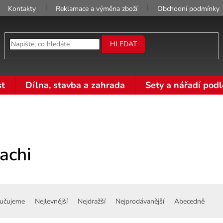
Kontakty
Reklamace a výměna zboží
Obchodní podmínky
HLEDAT
t
Dílna, stavba a zahrada
Sety a nářadí podl
achi
učujeme
Nejlevnější
Nejdražší
Nejprodávanější
Abecedně