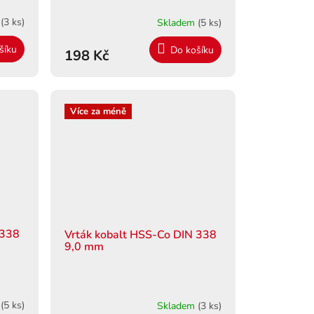
m
(3 ks)
Skladem
(5 ks)
šíku
Do košíku
198 Kč
Více za méně
 338
Vrták kobalt HSS-Co DIN 338
9,0 mm
m
(5 ks)
Skladem
(3 ks)