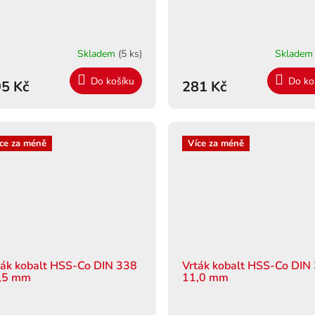
Skladem
(5 ks)
Sklade
Do košíku
Do ko
5 Kč
281 Kč
ce za méně
Více za méně
ták kobalt HSS-Co DIN 338
Vrták kobalt HSS-Co DIN
,5 mm
11,0 mm