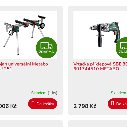
Z
ZDARMA
ZDA
D
ojan universální Metabo
Vrtačka příklepová SBE 8
A
U 251
601744510 METABO
R
M
Skladem
(1 ks)
Sklade
A
Do košíku
Do ko
006 Kč
2 798 Kč