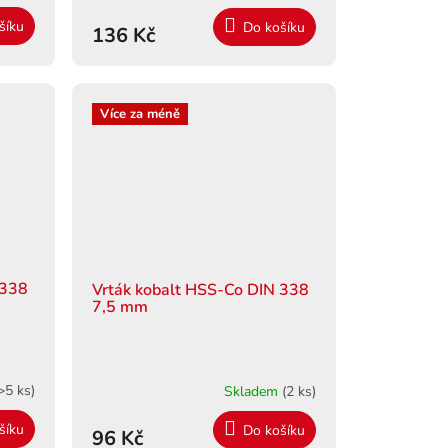
šíku
Do košíku
136 Kč
Více za méně
 338
Vrták kobalt HSS-Co DIN 338
7,5 mm
>5 ks)
Skladem
(2 ks)
šíku
Do košíku
96 Kč