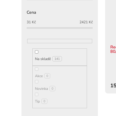
Cena
31
Kč
2421
Kč
Re
80
Na skladě
141
Akce
0
15
Novinka
0
Tip
0