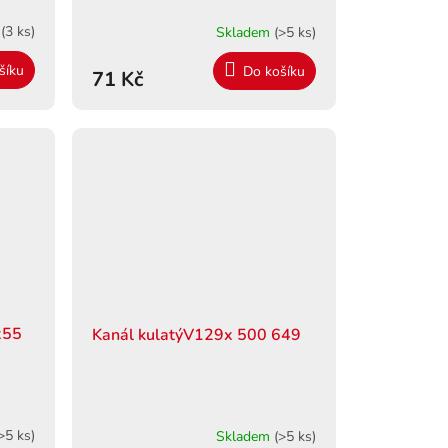
m
(3 ks)
Skladem
(>5 ks)
šíku
Do košíku
71 Kč
x55
Kanál kulatýV129x 500 649
>5 ks)
Skladem
(>5 ks)