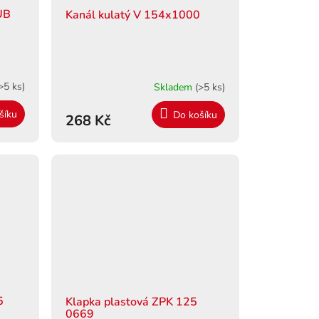
UB
Kanál kulatý V 154x1000
>5 ks)
Skladem
(>5 ks)
šíku
Do košíku
268 Kč
5
Klapka plastová ZPK 125
0669