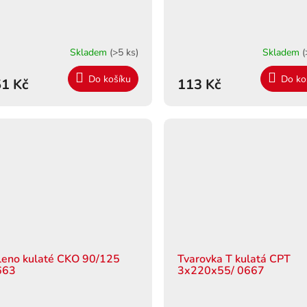
Skladem
(>5 ks)
Skladem
(
Do košíku
Do ko
1 Kč
113 Kč
leno kulaté CKO 90/125
Tvarovka T kulatá CPT
663
3x220x55/ 0667