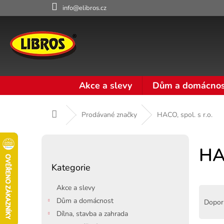
Přejít
info@elibros.cz
na
obsah
Akce a slevy
Dům a domácnos
Domů
Prodávané značky
HACO, spol. s r.o.
P
o
HAC
Přeskočit
s
Kategorie
kategorie
t
r
Akce a slevy
Ř
a
a
Dům a domácnost
Dopor
n
z
Dílna, stavba a zahrada
n
e