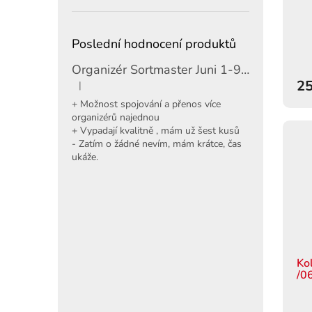
Poslední hodnocení produktů
Organizér Sortmaster Juni 1-97-483
25
|
Hodnocení produktu je 5 z 5 hvězdiček.
+ Možnost spojování a přenos více
organizérů najednou
+ Vypadají kvalitně , mám už šest kusů
- Zatím o žádné nevím, mám krátce, čas
ukáže.
Ko
/0