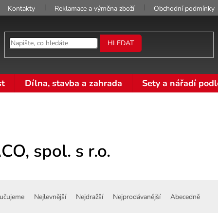
Kontakty
Reklamace a výměna zboží
Obchodní podmínky
HLEDAT
t
Dílna, stavba a zahrada
Sety a nářadí podl
O, spol. s r.o.
učujeme
Nejlevnější
Nejdražší
Nejprodávanější
Abecedně