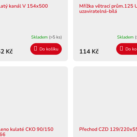
latý kanál V 154x500
Mřížka větrací prům.125 
uzaviratelná-bílá
Skladem
(>5 ks)
Skladem
(
Do košíku
Do ko
2 Kč
114 Kč
leno kulaté CKO 90/150
Přechod CZD 129/220x5
66