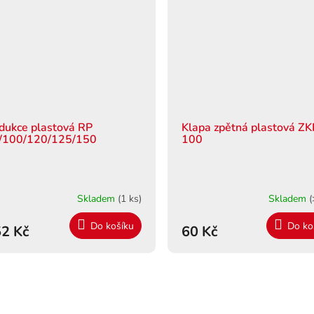
dukce plastová RP
Klapa zpětná plastová ZK
/100/120/125/150
100
Skladem
(1 ks)
Skladem
(
Do košíku
Do ko
2 Kč
60 Kč