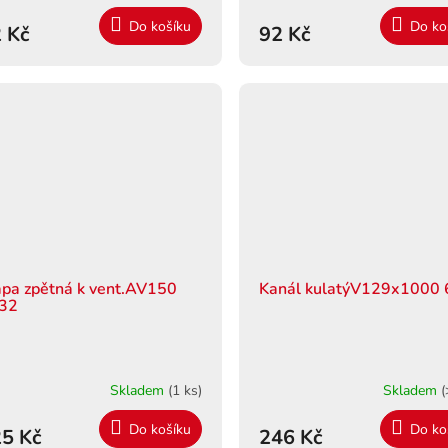
Do košíku
Do ko
 Kč
92 Kč
apa zpětná k vent.AV150
Kanál kulatýV129x1000
32
Skladem
(1 ks)
Skladem
(
Do košíku
Do ko
5 Kč
246 Kč