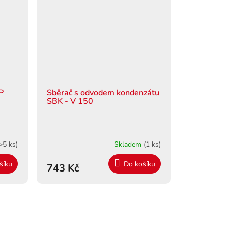
P
Sběrač s odvodem kondenzátu
SBK - V 150
>5 ks)
Skladem
(1 ks)
šíku
Do košíku
743 Kč