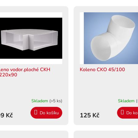
leno vodor.ploché CKH
Koleno CKO 45/100
220x90
Skladem
(>5 ks)
Skladem
(
Do košíku
Do ko
9 Kč
125 Kč