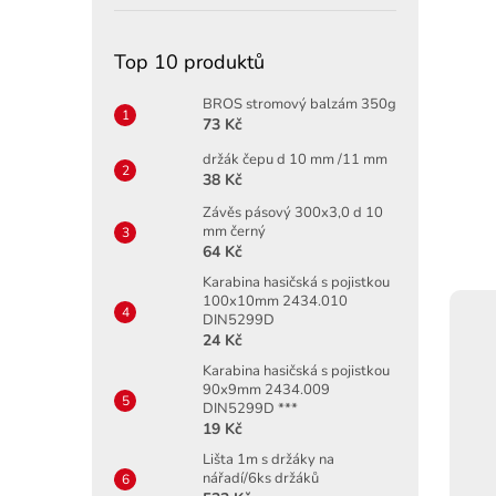
Top 10 produktů
BROS stromový balzám 350g
73 Kč
držák čepu d 10 mm /11 mm
38 Kč
Závěs pásový 300x3,0 d 10
mm černý
64 Kč
Karabina hasičská s pojistkou
100x10mm 2434.010
DIN5299D
24 Kč
Karabina hasičská s pojistkou
90x9mm 2434.009
DIN5299D ***
19 Kč
Lišta 1m s držáky na
nářadí/6ks držáků