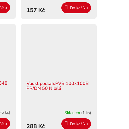
šíku
Do košíku
157 Kč
 648
Vpusť podlah.PVB 100x100B
PR/DN 50 N bílá
>5 ks)
Skladem
(1 ks)
šíku
Do košíku
288 Kč