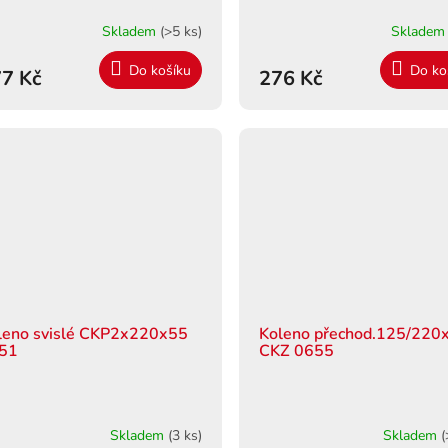
Skladem
(>5 ks)
Sklade
Do košíku
Do ko
7 Kč
276 Kč
leno svislé CKP2x220x55
Koleno přechod.125/220
51
CKZ 0655
Skladem
(3 ks)
Skladem
(