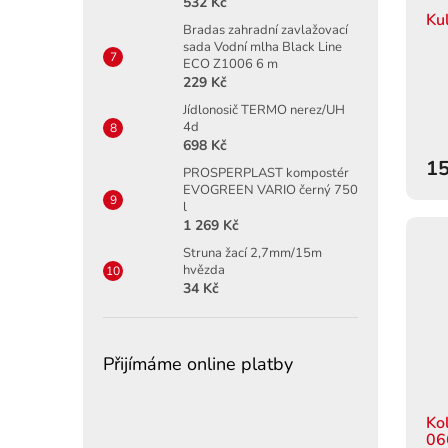
532 Kč
Ku
Bradas zahradní zavlažovací
sada Vodní mlha Black Line
ECO Z1006 6 m
229 Kč
Jídlonosič TERMO nerez/UH
4d
698 Kč
15
PROSPERPLAST kompostér
EVOGREEN VARIO černý 750
l
1 269 Kč
Struna žací 2,7mm/15m
hvězda
34 Kč
Přijímáme online platby
Ko
06