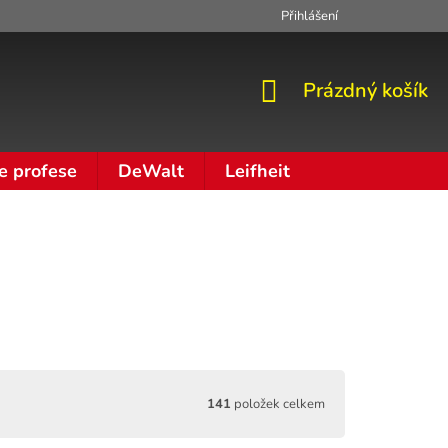
Přihlášení
Zpracování osobních údajů
Moje objednávka
NÁKUPNÍ
Prázdný košík
KOŠÍK
e profese
DeWalt
Leifheit
141
položek celkem