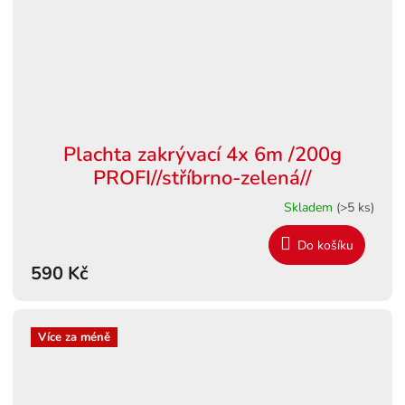
Plachta zakrývací 4x 6m /200g
PROFI//stříbrno-zelená//
Skladem
(>5 ks)
Do košíku
590 Kč
Více za méně