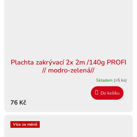
Plachta zakrývací 2x 2m /140g PROFI
// modro-zelená//
Skladem
(>5 ks)
Do košíku
76 Kč
Více za méně