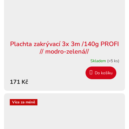
Plachta zakrývací 3x 3m /140g PROFI
// modro-zelená//
Skladem
(>5 ks)
Do košíku
171 Kč
Více za méně