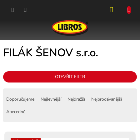
Přejít
na
obsah
NÁKUPN
KOŠÍK
FILÁK ŠENOV s.r.o.
OTEVŘÍT FILTR
Ř
a
Doporučujeme
Nejlevnější
Nejdražší
Nejprodávanější
z
e
Abecedně
n
í
p
V
r