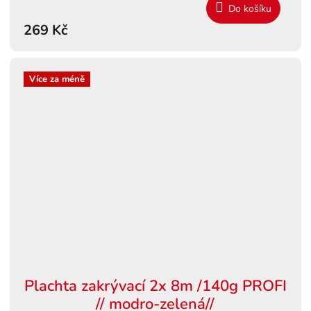
Do košíku
269 Kč
Více za méně
Plachta zakrývací 2x 8m /140g PROFI
// modro-zelená//