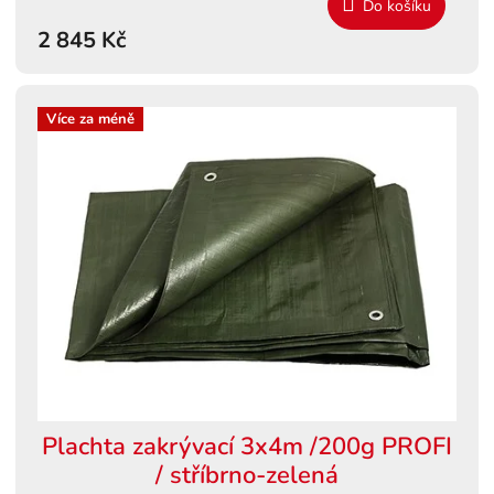
M
Do košíku
2 845 Kč
A
Více za méně
Plachta zakrývací 3x4m /200g PROFI
/ stříbrno-zelená