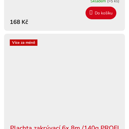
Skladem
(>5 ks)
Do košíku
168 Kč
Více za méně
Plachta zakrývací 6x 8m /140g PROFI