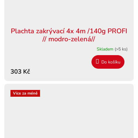
Plachta zakrývací 4x 4m /140g PROFI
// modro-zelená//
Skladem
(>5 ks)
Do košíku
303 Kč
Více za méně