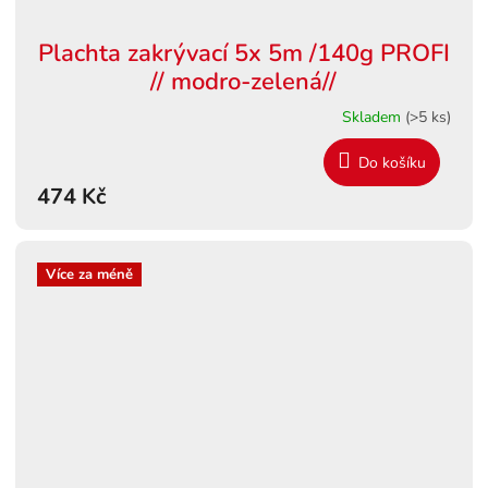
Plachta zakrývací 5x 5m /140g PROFI
// modro-zelená//
Skladem
(>5 ks)
Do košíku
474 Kč
Více za méně