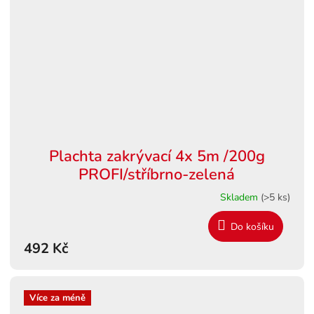
Plachta zakrývací 4x 5m /200g
PROFI/stříbrno-zelená
Skladem
(>5 ks)
Do košíku
492 Kč
Více za méně