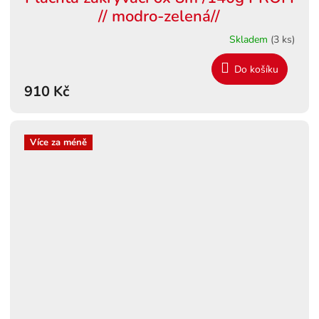
// modro-zelená//
Skladem
(3 ks)
Do košíku
910 Kč
Více za méně