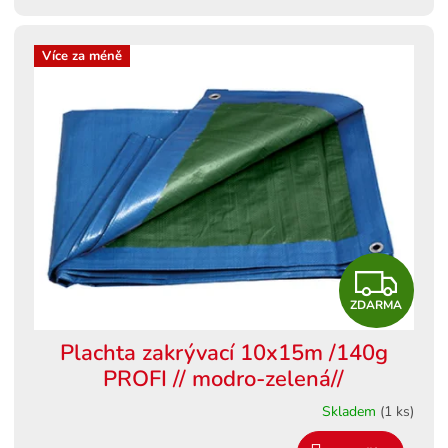
Více za méně
Z
ZDARMA
D
Plachta zakrývací 10x15m /140g
A
PROFI // modro-zelená//
R
Skladem
(1 ks)