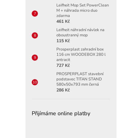
Leifheit Mop Set PowerClean
M + náhrada micro duo
zdarma
461 Kč
Leifheit náhradní návlek na
oboustranný mop
115 Kč
Prosperplast zahradní box
116 cm WOODEBOX 280 l
antracit
727 Kč
PROSPERPLAST stavební
podstavec TITAN STAND
580x50x793 mm černá
286 Kč
Přijímáme online platby