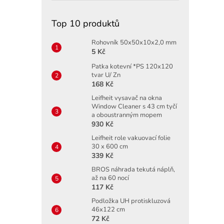
Top 10 produktů
Rohovník 50x50x10x2,0 mm
5 Kč
Patka kotevní *PS 120x120
tvar U/ Zn
168 Kč
Leifheit vysavač na okna
Window Cleaner s 43 cm tyčí
a oboustranným mopem
930 Kč
Leifheit role vakuovací folie
30 x 600 cm
339 Kč
BROS náhrada tekutá náplň,
až na 60 nocí
117 Kč
Podložka UH protiskluzová
46x122 cm
72 Kč