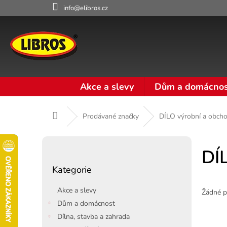
Přejít
info@elibros.cz
na
obsah
Akce a slevy
Dům a domácnos
Domů
Prodávané značky
DÍLO výrobní a obcho
P
o
DÍ
Přeskočit
s
Kategorie
kategorie
t
r
Akce a slevy
Žádné p
a
Dům a domácnost
n
Dílna, stavba a zahrada
n