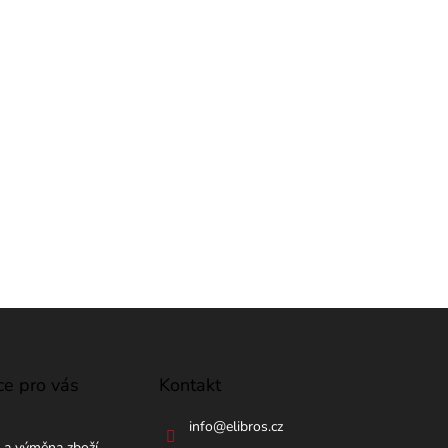
ce pro vás
Kontakt
info
@
elibros.cz
 a výměna zboží