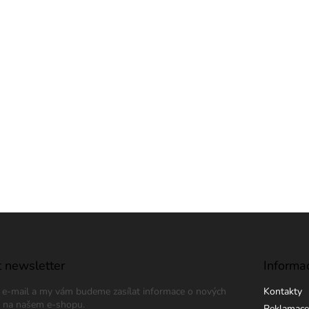
 newsletter
Informa
j e-mail a my vám budeme zasílat informace o nových
Kontakty
 na našem e-shopu.
Reklamace