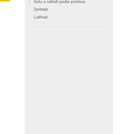
í
Sety a nářadí podle profese
p
DeWalt
a
Leifheit
n
e
l