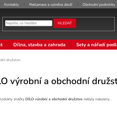
Kontakty
Reklamace a výměna zboží
Obchodní podmínky
HLEDAT
t
Dílna, stavba a zahrada
Sety a nářadí podl
dní družstvo
LO výrobní a obchodní družs
rodukty značky
DÍLO výrobní a obchodní družstvo
nebyly nalezeny...