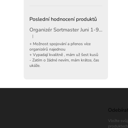
Poslední hodnocení produktů
Organizér Sortmaster Juni 1-97-483
|
Hodnocení produktu je 5 z 5 hvězdiček.
+ Možnost spojování a přenos více
organizérů najednou
+ Vypadají kvalitně , mám už šest kusů
- Zatím o žádné nevím, mám krátce, čas
ukáže.
Z
á
p
a
Odebírat
t
Vložte svů
í
produktech