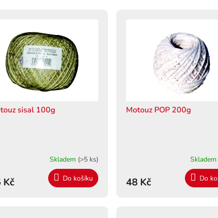
touz sisal 100g
Motouz POP 200g
Skladem
(>5 ks)
Sklade
Do košíku
Do ko
 Kč
48 Kč