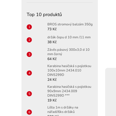
Top 10 produktů
BROS stromový balzám 350g
73 Kč
držák čepu d 10 mm /11 mm
38 Kč
Závěs pásový 300x3,0 d 10
mm černý
64 Kč
Karabina hasičská s pojistkou
100x10mm 2434.010
DIN5299D
24 Kč
Karabina hasičská s pojistkou
90x9mm 2434.009
DIN5299D ***
19 Kč
Lišta 1m s držáky na
nářadí/6ks držáků