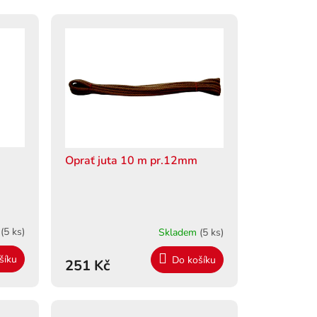
Oprať juta 10 m pr.12mm
m
(5 ks)
Skladem
(5 ks)
šíku
Do košíku
251 Kč