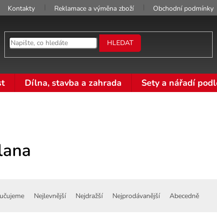
Kontakty
Reklamace a výměna zboží
Obchodní podmínky
HLEDAT
t
Dílna, stavba a zahrada
Sety a nářadí podl
lana
učujeme
Nejlevnější
Nejdražší
Nejprodávanější
Abecedně