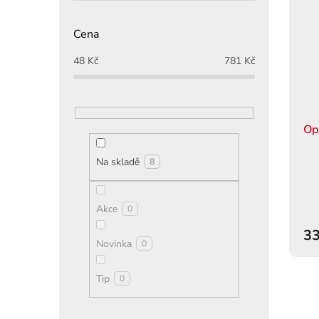
Cena
48
Kč
781
Kč
Op
Na skladě
8
Akce
0
33
Novinka
0
Tip
0