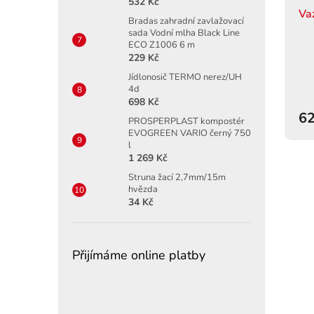
532 Kč
Va
Bradas zahradní zavlažovací
sada Vodní mlha Black Line
ECO Z1006 6 m
229 Kč
Jídlonosič TERMO nerez/UH
4d
698 Kč
62
PROSPERPLAST kompostér
EVOGREEN VARIO černý 750
l
1 269 Kč
Struna žací 2,7mm/15m
hvězda
34 Kč
Přijímáme online platby