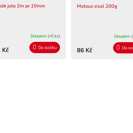
zák juta 2m pr.10mm
Motouz sisal 200g
Skladem
(>5 ks)
Skladem
(
Do košíku
Do ko
 Kč
86 Kč
O
v
l
á
d
a
c
í
p
r
v