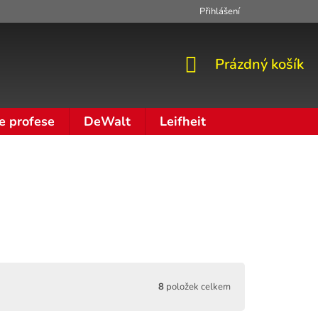
Přihlášení
Zpracování osobních údajů
Moje objednávka
NÁKUPNÍ
Prázdný košík
KOŠÍK
e profese
DeWalt
Leifheit
8
položek celkem