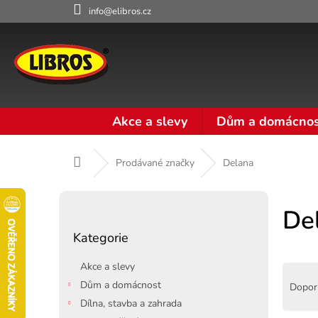
Přejít
info@elibros.cz
na
obsah
Akce a slevy
Dům a domácnos
Domů
Prodávané značky
Delana
P
o
De
Přeskočit
s
Kategorie
kategorie
t
r
Akce a slevy
Ř
a
a
Dům a domácnost
Dopor
n
z
Dílna, stavba a zahrada
n
e