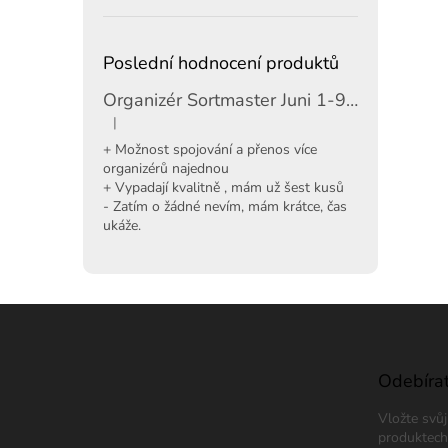
Poslední hodnocení produktů
Organizér Sortmaster Juni 1-97-483
|
Hodnocení produktu je 5 z 5 hvězdiček.
+ Možnost spojování a přenos více
organizérů najednou
+ Vypadají kvalitně , mám už šest kusů
- Zatím o žádné nevím, mám krátce, čas
ukáže.
Z
á
p
a
Odebírat
t
Vložte svů
í
produktech