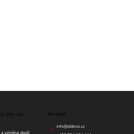
ce pro vás
Kontakt
info
@
elibros.cz
 a výměna zboží