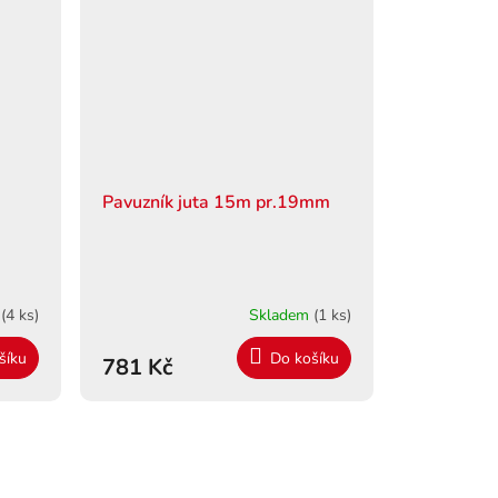
Pavuzník juta 15m pr.19mm
m
(4 ks)
Skladem
(1 ks)
šíku
Do košíku
781 Kč