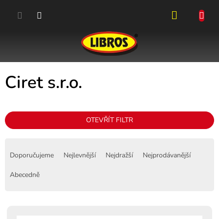
Přejít
na
obsah
NÁKUPN
KOŠÍK
Ciret s.r.o.
OTEVŘÍT FILTR
Ř
a
Doporučujeme
Nejlevnější
Nejdražší
Nejprodávanější
z
e
Abecedně
n
í
p
V
r