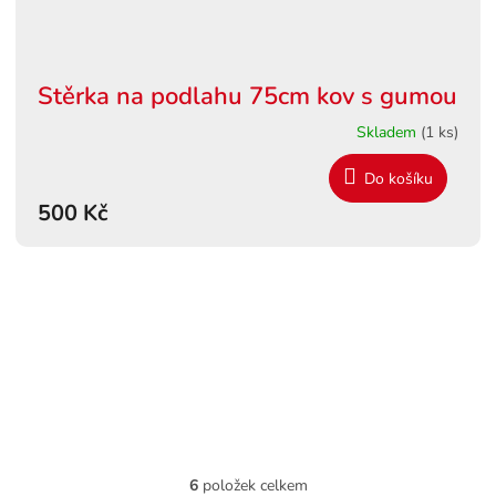
Stěrka na podlahu 75cm kov s gumou
Skladem
(1 ks)
Do košíku
500 Kč
6
položek celkem
O