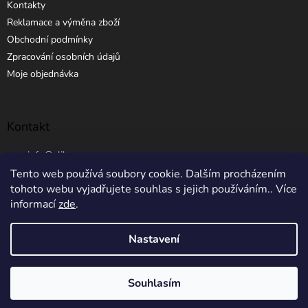
Kontakty
Reklamace a výměna zboží
Obchodní podmínky
Zpracování osobních údajů
Moje objednávka
Kontakt
info
@
elibros.cz
Tento web používá soubory cookie. Dalším procházením
+420 734 184 444
tohoto webu vyjadřujete souhlas s jejich používáním.. Více
informací
zde
.
Nastavení
Vytvořil Shoptet
Souhlasím
Copyright 2026
eLibros.cz
. Všechna práva vyhrazena.
5% SLEVA NA PRVNÍ NÁKUP