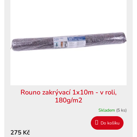
ý
o
p
d
i
u
s
k
p
t
r
ů
o
d
u
k
t
ů
Rouno zakrývací 1x10m - v roli,
180g/m2
Skladem
(5 ks)
Do košíku
275 Kč