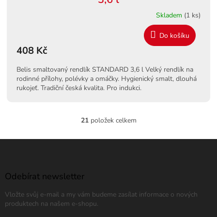
Skladem
(1 ks)
Do košíku
408 Kč
Belis smaltovaný rendlík STANDARD 3,6 l Velký rendlík na
rodinné přílohy, polévky a omáčky. Hygienický smalt, dlouhá
rukojeť. Tradiční česká kvalita. Pro indukci.
21
položek celkem
O
v
l
Z
á
á
d
p
a
a
Odebírat newsletter
c
t
í
Vložte svůj e-mail a my vám budeme zasílat informace o nových
í
p
produktech na našem e-shopu.
r
v