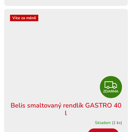
Více za méně
Z
ZDARMA
D
Belis smaltovaný rendlík GASTRO 40
A
l
R
Skladem
(1 ks)