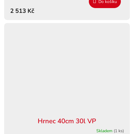
Do košíku
M
2 513 Kč
A
Hrnec 40cm 30l VP
Skladem
(1 ks)