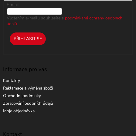
k
E-mail
y
v
Vložením e-mailu souhlasíte s
podmínkami ochrany osobních
ý
údajů
p
i
PŘIHLÁSIT SE
s
u
Informace pro vás
Kontakty
Reklamace a výměna zboží
Obchodní podmínky
Zpracování osobních údajů
Moje objednávka
Kontakt