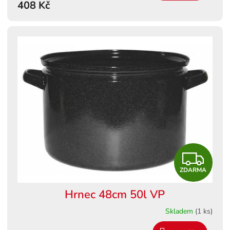
408 Kč
Z
ZDARMA
D
Hrnec 48cm 50l VP
A
Skladem
(1 ks)
R