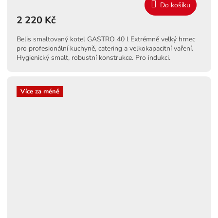
M
Do košíku
2 220 Kč
A
Belis smaltovaný kotel GASTRO 40 l Extrémně velký hrnec
pro profesionální kuchyně, catering a velkokapacitní vaření.
Hygienický smalt, robustní konstrukce. Pro indukci.
Více za méně