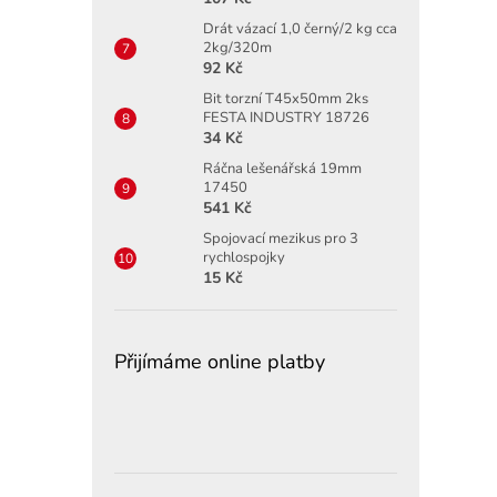
Drát vázací 1,0 černý/2 kg cca
2kg/320m
92 Kč
Bit torzní T45x50mm 2ks
FESTA INDUSTRY 18726
34 Kč
Ráčna lešenářská 19mm
17450
541 Kč
Spojovací mezikus pro 3
rychlospojky
15 Kč
Přijímáme online platby