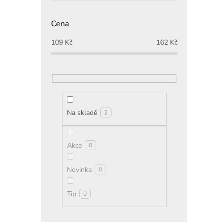
Cena
109
Kč
162
Kč
Na skladě
2
Akce
0
Novinka
0
Tip
0