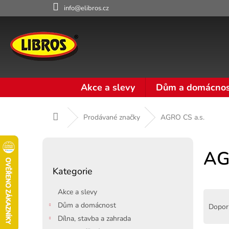
Přejít
info@elibros.cz
na
obsah
Akce a slevy
Dům a domácnos
Domů
Prodávané značky
AGRO CS a.s.
P
o
AG
Přeskočit
s
Kategorie
kategorie
t
r
Akce a slevy
Ř
a
a
Dům a domácnost
Dopor
n
z
Dílna, stavba a zahrada
n
e