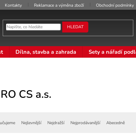
Kontakty
Reklamace a výměna zboží
Obchodní podmínky
HLEDAT
t
Dílna, stavba a zahrada
Sety a nářadí podl
RO CS a.s.
učujeme
Nejlevnější
Nejdražší
Nejprodávanější
Abecedně