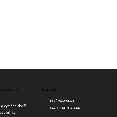
ce pro vás
Kontakt
info
@
elibros.cz
 a výměna zboží
+420 734 184 444
podmínky