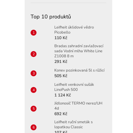
Top 10 produktů
Leifheit úklidové vědro
Picobello
110 Kč
Bradas zahradní zavlažovací
sada Vodní mlha White Line
Z1008 8 m
291 Kč
Konev pozinkovaná 5l s růžicí
505 Kč
Leifheit venkovní sušák
LinoPush 500
1 124 Kč
Jídlonosič TERMO nerez/UH
4d
692 Kč
Leifheit ruční smeták s
lopatkou Classic
107 Kč