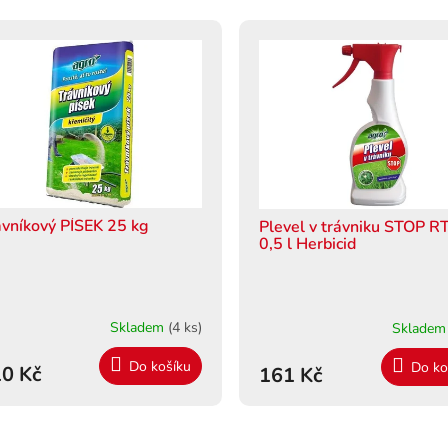
ávníkový PÍSEK 25 kg
Plevel v trávniku STOP R
0,5 l Herbicid
Skladem
(4 ks)
Sklade
Do košíku
Do ko
0 Kč
161 Kč