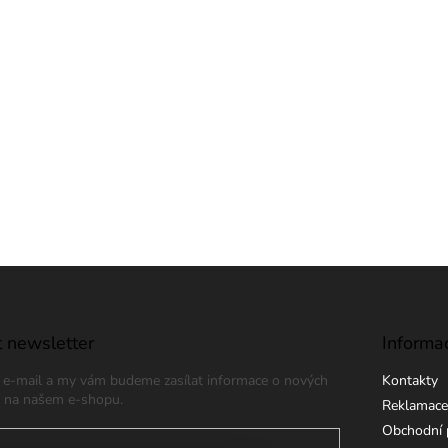
 newsletter
Informa
j e-mail a my vám budeme zasílat informace o nových
Kontakty
 na našem e-shopu.
Reklamace
Obchodní 