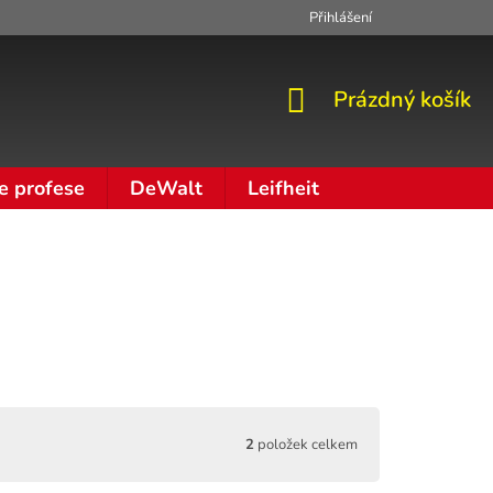
Přihlášení
Zpracování osobních údajů
Moje objednávka
NÁKUPNÍ
Prázdný košík
KOŠÍK
e profese
DeWalt
Leifheit
2
položek celkem