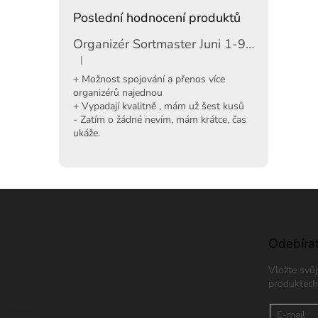
Poslední hodnocení produktů
Organizér Sortmaster Juni 1-97-483
|
Hodnocení produktu je 5 z 5 hvězdiček.
+ Možnost spojování a přenos více
organizérů najednou
+ Vypadají kvalitně , mám už šest kusů
- Zatím o žádné nevím, mám krátce, čas
ukáže.
Z
á
p
a
Odebírat
t
Vložte svů
í
produktech
E-mail