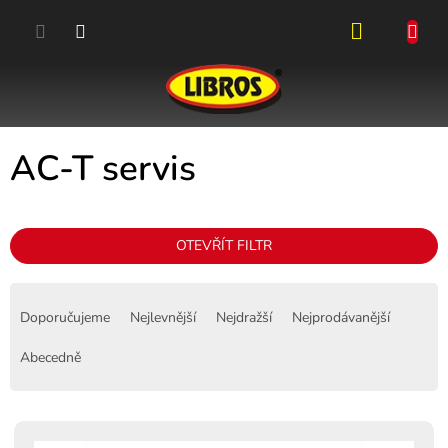
Přejít
na
obsah
NÁKUPN
KOŠÍK
AC-T servis
OTEVŘÍT FILTR
Ř
a
Doporučujeme
Nejlevnější
Nejdražší
Nejprodávanější
z
e
Abecedně
n
í
p
V
r