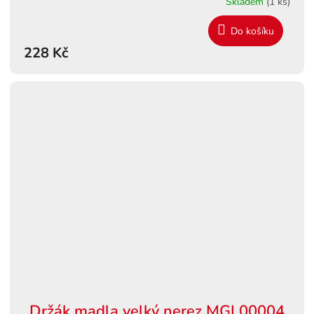
Skladem
(1 ks)
Do košíku
228 Kč
Držák madla velký nerez MGL00004