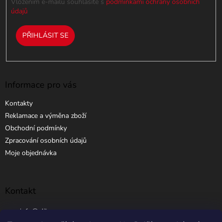
i
Vložením e-mailu souhlasíte s
podmínkami ochrany osobních
s
údajů
u
PŘIHLÁSIT SE
Informace pro vás
Kontakty
Reklamace a výměna zboží
Obchodní podmínky
Zpracování osobních údajů
Moje objednávka
Kontakt
info
@
elibros.cz