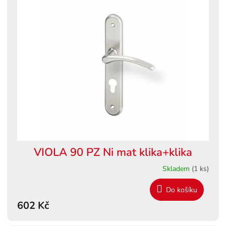
ý
o
p
d
i
u
s
k
p
t
r
ů
o
d
u
k
t
ů
VIOLA 90 PZ Ni mat klika+klika
Skladem
(1 ks)
Do košíku
602 Kč