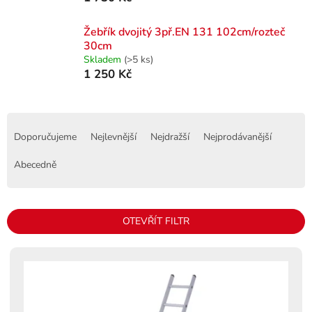
Žebřík dvojitý 3př.EN 131 102cm/rozteč
30cm
Skladem
(>5 ks)
1 250 Kč
Ř
a
Doporučujeme
Nejlevnější
Nejdražší
Nejprodávanější
z
e
Abecedně
n
í
p
OTEVŘÍT FILTR
r
o
V
d
ý
u
p
k
i
t