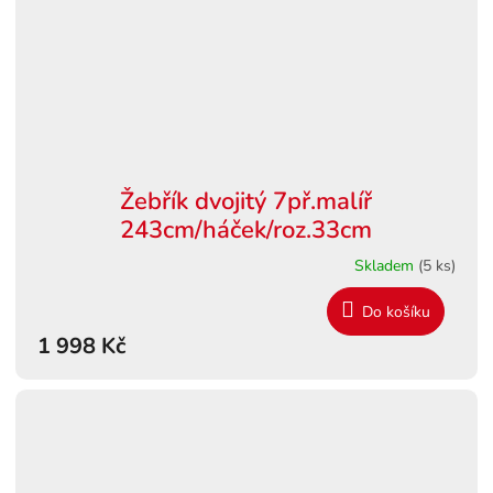
Žebřík dvojitý 7př.malíř
243cm/háček/roz.33cm
Skladem
(5 ks)
Do košíku
1 998 Kč