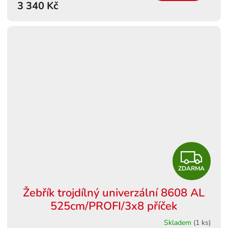
3 340 Kč
A
Z
ZDARMA
D
Žebřík trojdílný univerzální 8608 AL
A
525cm/PROFI/3x8 příček
R
Skladem
(1 ks)