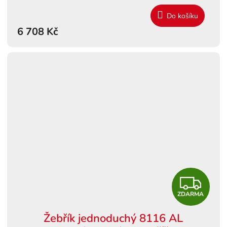
M
Do košíku
6 708 Kč
A
Z
ZDARMA
D
Žebřík jednoduchý 8116 AL
A