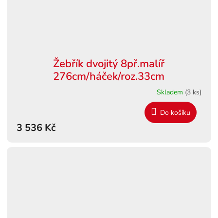
Žebřík dvojitý 8př.malíř
276cm/háček/roz.33cm
Skladem
(3 ks)
Do košíku
3 536 Kč