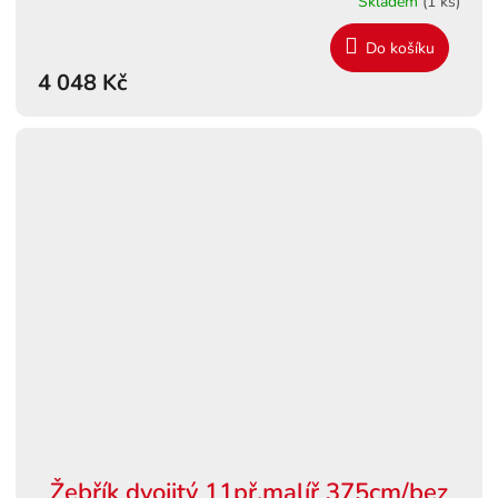
Skladem
(1 ks)
Do košíku
4 048 Kč
Žebřík dvojitý 11př.malíř 375cm/bez