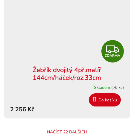
Z
ZDARMA
D
Žebřík dvojitý 4př.malíř
A
144cm/háček/roz.33cm
R
Skladem
(>5 ks)
M
Do košíku
2 256 Kč
A
NAČÍST 22 DALŠÍCH