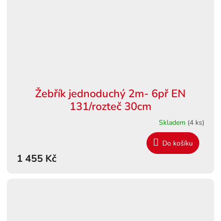
Žebřík jednoduchý 2m- 6př EN
131/rozteč 30cm
Skladem
(4 ks)
Do košíku
1 455 Kč