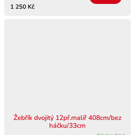
1 250 Kč
Žebřík dvojitý 12př.malíř 408cm/bez
háčku/33cm