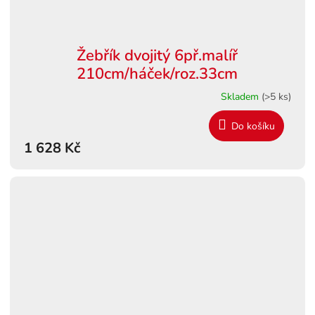
Žebřík dvojitý 6př.malíř
210cm/háček/roz.33cm
Skladem
(>5 ks)
Do košíku
1 628 Kč