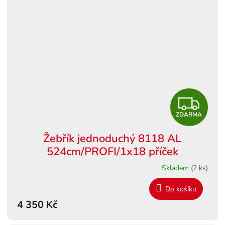
Z
ZDARMA
D
Žebřík jednoduchý 8118 AL
A
524cm/PROFI/1x18 příček
R
Skladem
(2 ks)
M
Do košíku
4 350 Kč
A