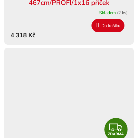
467cm/PROFI/1x16 příček
R
Skladem
(2 ks)
M
Do košíku
4 318 Kč
A
Z
ZDARMA