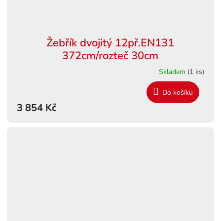
Žebřík dvojitý 12př.EN131
372cm/rozteč 30cm
Skladem
(1 ks)
Do košíku
3 854 Kč