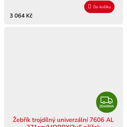
Do košíku
3 064 Kč
Z
ZDARMA
D
Žebřík trojdílný univerzální 7606 AL
A