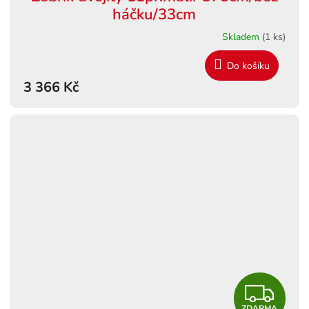
háčku/33cm
Skladem
(1 ks)
Do košíku
3 366 Kč
Z
ZDARMA