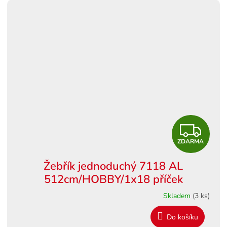
Z
ZDARMA
D
Žebřík jednoduchý 7118 AL
A
512cm/HOBBY/1x18 příček
R
Skladem
(3 ks)
M
Do košíku