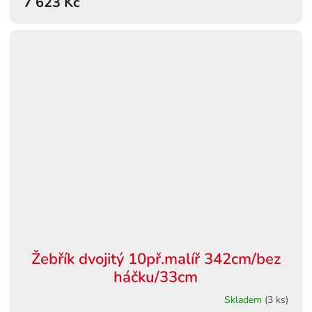
7 623 Kč
Žebřík dvojitý 10př.malíř 342cm/bez
háčku/33cm
Skladem
(3 ks)