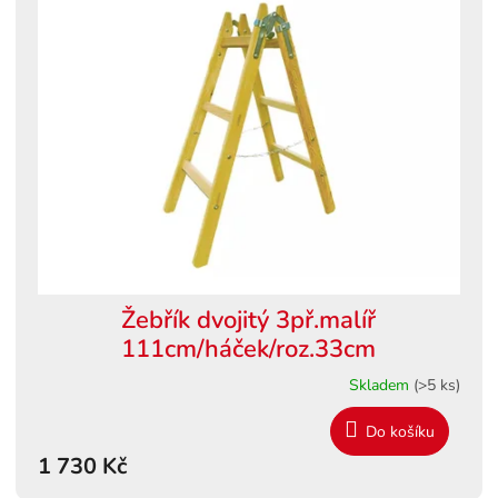
Žebřík dvojitý 3př.malíř
111cm/háček/roz.33cm
Skladem
(>5 ks)
Do košíku
1 730 Kč