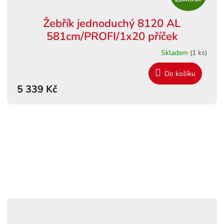
D
Žebřík jednoduchý 8120 AL
A
581cm/PROFI/1x20 příček
R
Skladem
(1 ks)
M
Do košíku
5 339 Kč
A