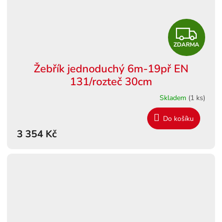
Z
ZDARMA
D
Žebřík jednoduchý 6m-19př EN
A
131/rozteč 30cm
R
Skladem
(1 ks)
M
Do košíku
3 354 Kč
A