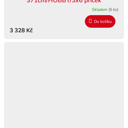
371cm/HOBBY/3x6 příček
R
Skladem
(5 ks)
M
Do košíku
3 328 Kč
A