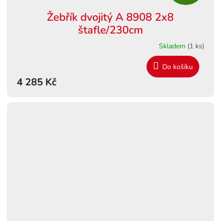
D
Žebřík dvojitý A 8908 2x8
A
štafle/230cm
R
Skladem
(1 ks)
M
Do košíku
4 285 Kč
A