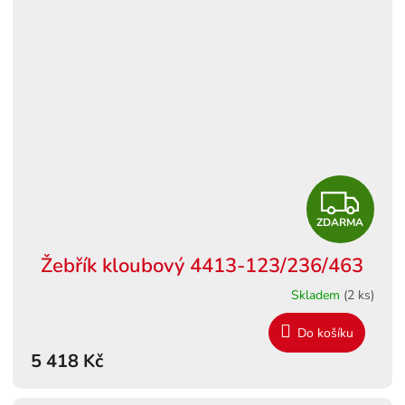
Z
ZDARMA
D
Žebřík kloubový 4413-123/236/463
A
Skladem
(2 ks)
R
Do košíku
M
5 418 Kč
A