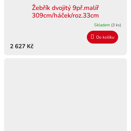
Žebřík dvojitý 9př.malíř
309cm/háček/roz.33cm
Skladem
(3 ks)
Do košíku
2 627 Kč