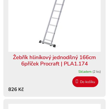
s
ů
p
r
o
d
u
k
t
ů
Žebřík hliníkový jednodílný 166cm
6příček Procraft | PLA1.174
Skladem
(2 ks)
Do košíku
826 Kč