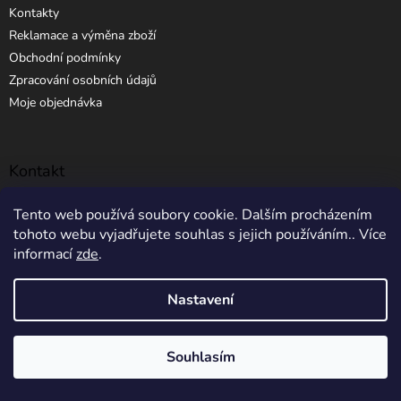
Kontakty
Reklamace a výměna zboží
Obchodní podmínky
Zpracování osobních údajů
Moje objednávka
Kontakt
info
@
elibros.cz
Tento web používá soubory cookie. Dalším procházením
tohoto webu vyjadřujete souhlas s jejich používáním.. Více
+420 734 184 444
informací
zde
.
Nastavení
Vytvořil Shoptet
Souhlasím
5% SLEVA NA PRVNÍ NÁKUP
Copyright 2026
eLibros.cz
. Všechna práva vyhrazena.