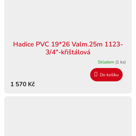
Hadice PVC 19*26 Valm.25m 1123-
3/4"-křištálová
Skladem
(1 ks)
Do košíku
1 570 Kč