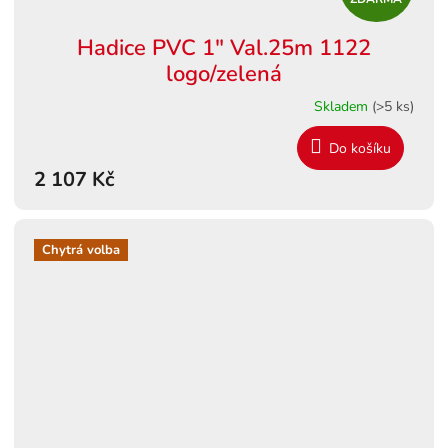
D
Hadice PVC 1" Val.25m 1122
A
logo/zelená
R
Skladem
(>5 ks)
M
Do košíku
2 107 Kč
A
Chytrá volba