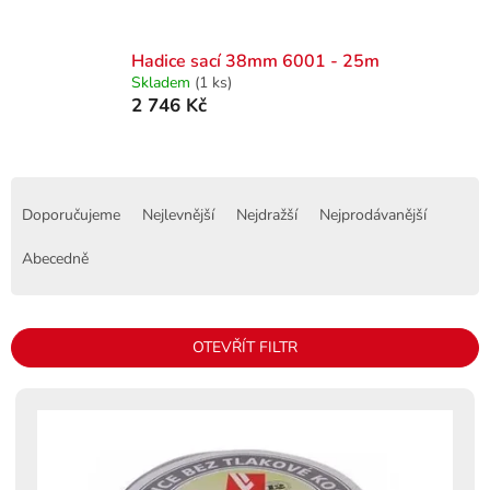
Hadice sací 38mm 6001 - 25m
Skladem
(1 ks)
2 746 Kč
Ř
a
Doporučujeme
Nejlevnější
Nejdražší
Nejprodávanější
z
e
Abecedně
n
í
p
OTEVŘÍT FILTR
r
o
V
d
ý
u
p
k
i
t