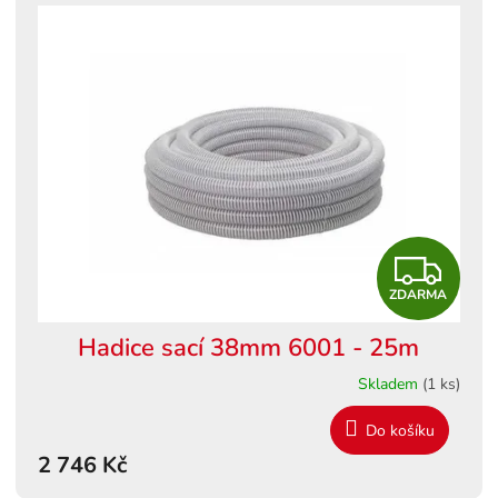
Z
ZDARMA
D
Hadice sací 38mm 6001 - 25m
A
Skladem
(1 ks)
R
Do košíku
M
2 746 Kč