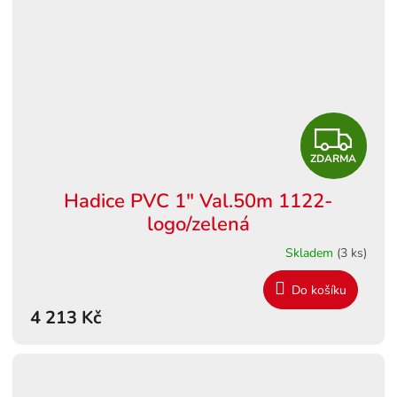
Z
ZDARMA
D
Hadice PVC 1" Val.50m 1122-
A
logo/zelená
R
Skladem
(3 ks)
M
Do košíku
4 213 Kč
A