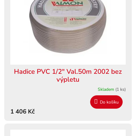
s
ů
p
r
o
d
u
k
t
ů
Hadice PVC 1/2" Val.50m 2002 bez
výpletu
Skladem
(1 ks)
Do košíku
1 406 Kč