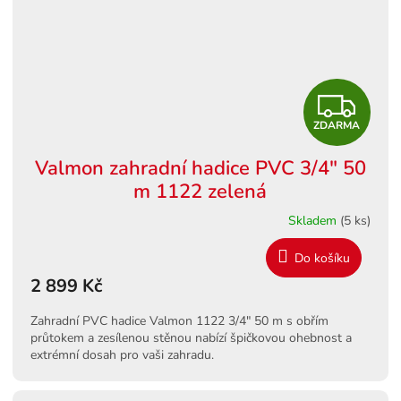
Z
ZDARMA
D
Valmon zahradní hadice PVC 3/4" 50
A
m 1122 zelená
R
Skladem
(5 ks)
M
Do košíku
2 899 Kč
A
Zahradní PVC hadice Valmon 1122 3/4" 50 m s obřím
průtokem a zesílenou stěnou nabízí špičkovou ohebnost a
extrémní dosah pro vaši zahradu.