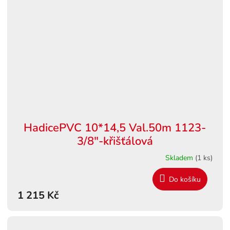
HadicePVC 10*14,5 Val.50m 1123-
3/8"-křišťálová
Skladem
(1 ks)
Do košíku
1 215 Kč