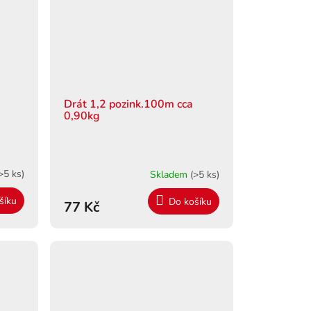
Drát 1,2 pozink.100m cca
0,90kg
>5 ks)
Skladem
(>5 ks)
šíku
Do košíku
77 Kč