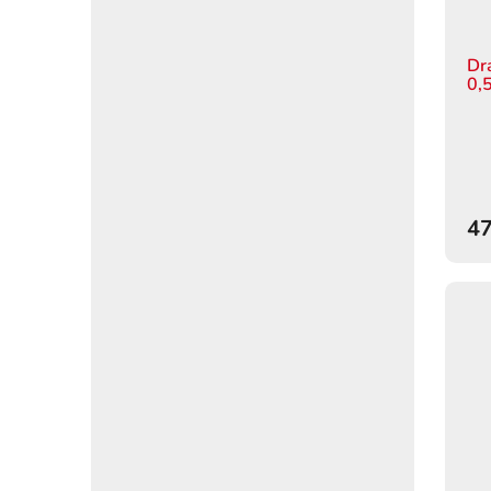
Dr
0,
47