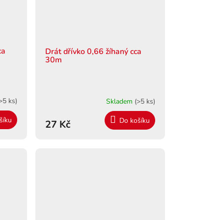
ca
Drát dřívko 0,66 žíhaný cca
30m
>5 ks)
Skladem
(>5 ks)
šíku
Do košíku
27 Kč