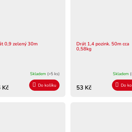
át 0,9 zelený 30m
Drát 1,4 pozink. 50m cca
0,58kg
Skladem
(>5 ks)
Skladem
(
Do košíku
Do ko
 Kč
53 Kč