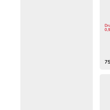
Dr
0,
75