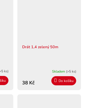
Drát 1,4 zelený 50m
>5 ks)
Skladem
(>5 ks)
šíku
Do košíku
38 Kč