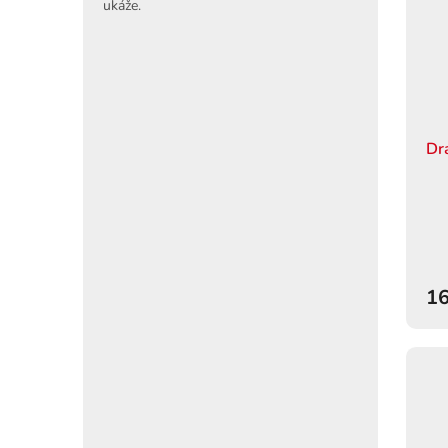
ukáže.
Dr
16