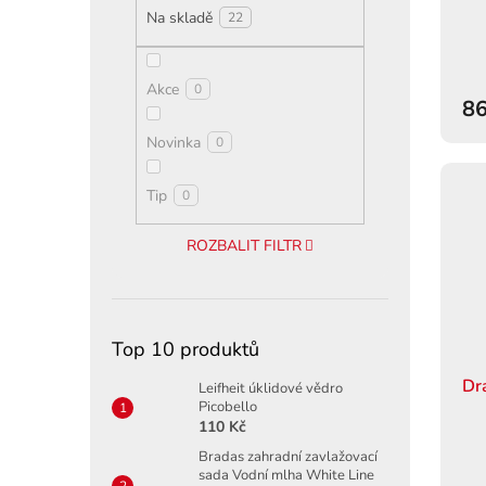
ů
Na skladě
22
Akce
0
86
Novinka
0
Tip
0
ROZBALIT FILTR
Top 10 produktů
Dr
Leifheit úklidové vědro
Picobello
110 Kč
Bradas zahradní zavlažovací
sada Vodní mlha White Line