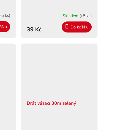
>5 ks)
Skladem
(>5 ks)
šíku
Do košíku
39 Kč
Drát vázací 30m zelený