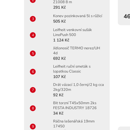
Z1008 8 m
291 Kč
46
Konev pozinkovaná 5l s růžicí
505 Kč
Leifheit venkovní sušák
LinoPush 500
1 124 Kč
Jídlonosič TERMO nerez/UH
4d
692 Kč
Leifheit ruční smeták s
lopatkou Classic
107 Kč
Drát vázací 1,0 černý/2 kg cca
2kg/320m
92 Kč
Bit torzní T45x50mm 2ks
FESTA INDUSTRY 18726
34 Kč
Ráčna lešenářská 19mm
17450