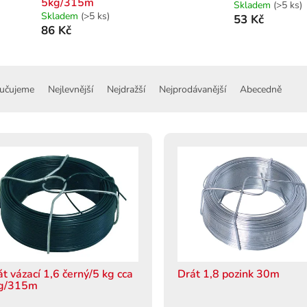
5kg/315m
Skladem
(>5 ks)
Skladem
(>5 ks)
53 Kč
86 Kč
učujeme
Nejlevnější
Nejdražší
Nejprodávanější
Abecedně
át vázací 1,6 černý/5 kg cca
Drát 1,8 pozink 30m
g/315m