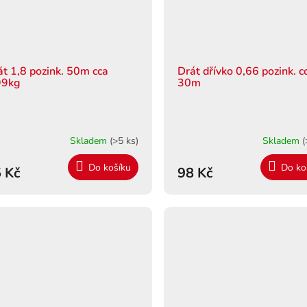
át 1,8 pozink. 50m cca
Drát dřívko 0,66 pozink. c
99kg
30m
Skladem
(>5 ks)
Skladem
(
Do košíku
Do ko
 Kč
98 Kč