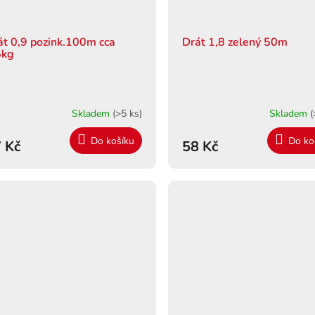
át 0,9 pozink.100m cca
Drát 1,8 zelený 50m
5kg
Skladem
(>5 ks)
Skladem
(
Do košíku
Do ko
 Kč
58 Kč