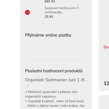
541 Kč
Spojovací mezikus pro 3
rychlospojky
15 Kč
Přijímáme online platby
Dr
Poslední hodnocení produktů
Organizér Sortmaster Juni 1-97-483
12
|
Hodnocení produktu je 5 z 5 hvězdiček.
+ Možnost spojování a přenos více
organizérů najednou
+ Vypadají kvalitně , mám už šest kusů
- Zatím o žádné nevím, mám krátce, čas