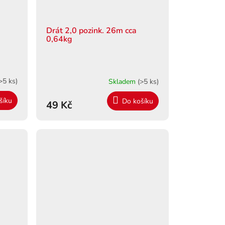
Drát 2,0 pozink. 26m cca
0,64kg
>5 ks)
Skladem
(>5 ks)
šíku
Do košíku
49 Kč