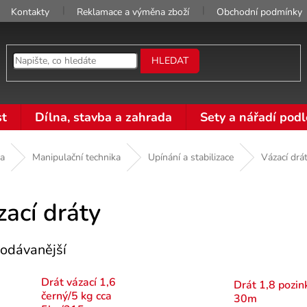
Kontakty
Reklamace a výměna zboží
Obchodní podmínky
HLEDAT
t
Dílna, stavba a zahrada
Sety a nářadí podl
ka
Manipulační technika
Upínání a stabilizace
Vázací drá
ací dráty
odávanější
Drát vázací 1,6
Drát 1,8 pozin
černý/5 kg cca
30m