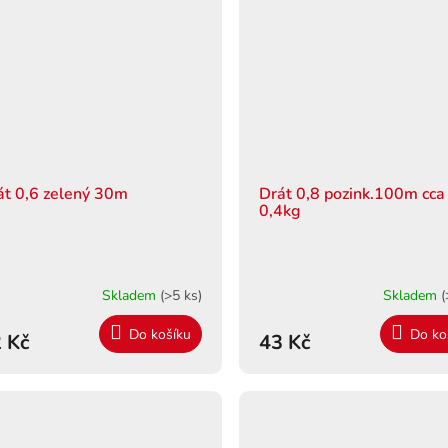
át 0,6 zelený 30m
Drát 0,8 pozink.100m cca
0,4kg
Skladem
(>5 ks)
Skladem
(
Do košíku
Do ko
 Kč
43 Kč