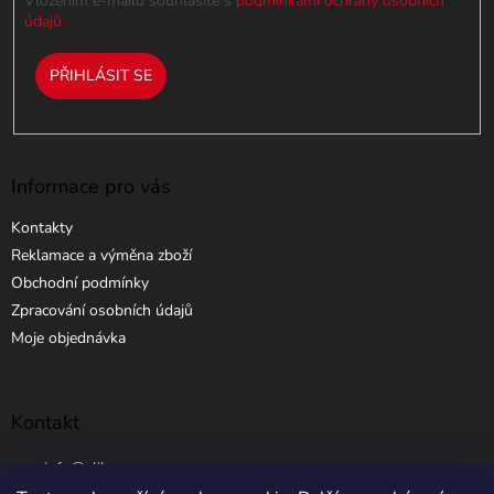
Vložením e-mailu souhlasíte s
podmínkami ochrany osobních
ý
údajů
p
i
PŘIHLÁSIT SE
s
u
Informace pro vás
Kontakty
Reklamace a výměna zboží
Obchodní podmínky
Zpracování osobních údajů
Moje objednávka
Kontakt
info
@
elibros.cz