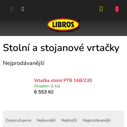
Přejít
na
obsah
NÁKUPN
KOŠÍK
Stolní a stojanové vrtačky
Nejprodávanější
Vrtačka stolní PTB 16B/230
Skladem
(1 ks)
6 553 Kč
Ř
a
Doporučujeme
Nejlevnější
Nejdražší
Nejprodávanější
z