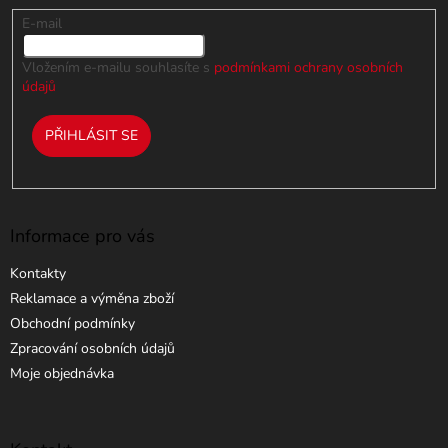
v
k
E-mail
y
v
Vložením e-mailu souhlasíte s
podmínkami ochrany osobních
ý
údajů
p
i
PŘIHLÁSIT SE
s
u
Informace pro vás
Kontakty
Reklamace a výměna zboží
Obchodní podmínky
Zpracování osobních údajů
Moje objednávka