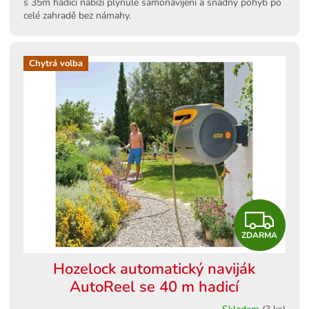
s 35m hadicí nabízí plynulé samonavíjení a snadný pohyb po
celé zahradě bez námahy.
Chytrá volba
Z
ZDARMA
D
Hozelock automatický naviják
A
AutoReel se 40 m hadicí
R