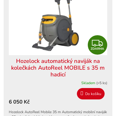
s
ů
p
r
o
d
u
k
Z
t
ů
ZDARMA
D
Hozelock automatický naviják na
A
kolečkách AutoReel MOBILE s 35 m
R
hadicí
Skladem
(>5 ks)
M
Do košíku
A
6 050 Kč
Hozelock AutoReel Mobile 35 m Automatický mobilní naviják