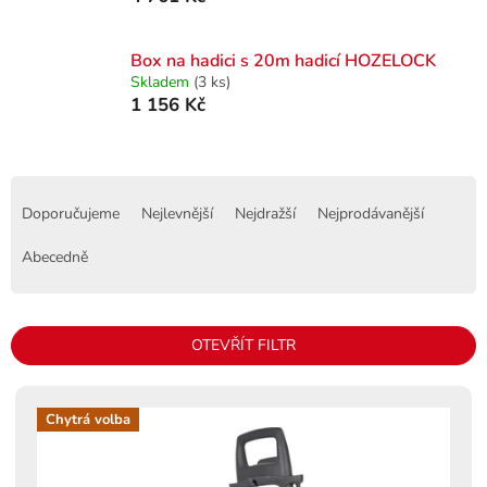
Box na hadici s 20m hadicí HOZELOCK
Skladem
(3 ks)
1 156 Kč
Ř
a
Doporučujeme
Nejlevnější
Nejdražší
Nejprodávanější
z
e
Abecedně
n
í
p
OTEVŘÍT FILTR
r
o
V
d
ý
Chytrá volba
u
p
k
i
t