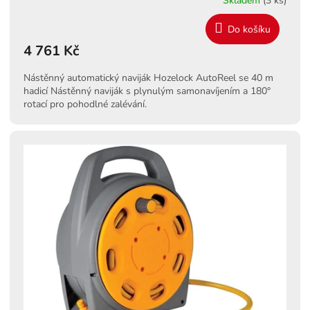
Skladem
(3 ks)
M
Do košíku
4 761 Kč
A
Nástěnný automatický naviják Hozelock AutoReel se 40 m
hadicí Nástěnný naviják s plynulým samonavíjením a 180°
rotací pro pohodlné zalévání.