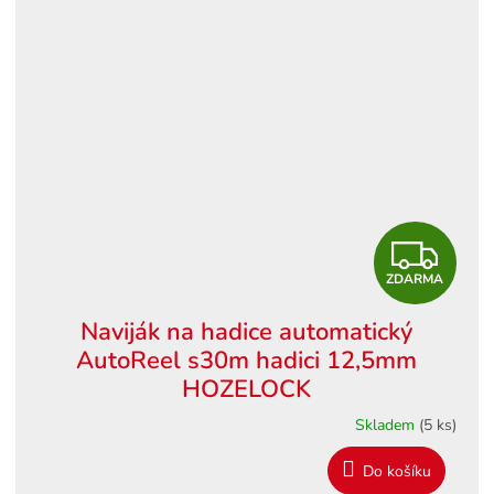
Z
ZDARMA
D
Naviják na hadice automatický
A
AutoReel s30m hadici 12,5mm
R
HOZELOCK
Skladem
(5 ks)
M
Do košíku
A