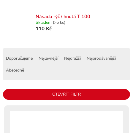
Násada rýč / hnutá T 100
Skladem
(>5 ks)
110 Kč
Ř
a
Doporučujeme
Nejlevnější
Nejdražší
Nejprodávanější
z
e
Abecedně
n
í
p
OTEVŘÍT FILTR
r
o
V
d
ý
u
p
k
i
t