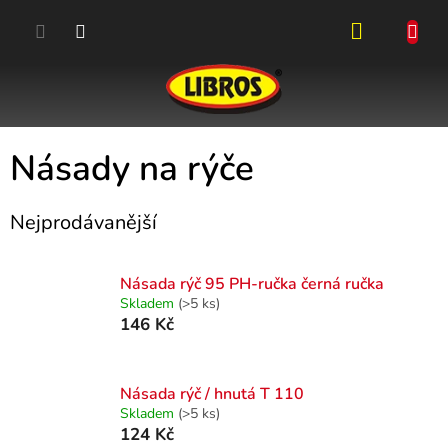
Přejít
na
obsah
NÁKUPN
KOŠÍK
Násady na rýče
Nejprodávanější
Násada rýč 95 PH-ručka černá ručka
Skladem
(>5 ks)
146 Kč
Násada rýč / hnutá T 110
Skladem
(>5 ks)
124 Kč