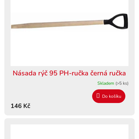
s
ů
p
r
o
d
u
k
t
ů
Násada rýč 95 PH-ručka černá ručka
Skladem
(>5 ks)
Do košíku
146 Kč